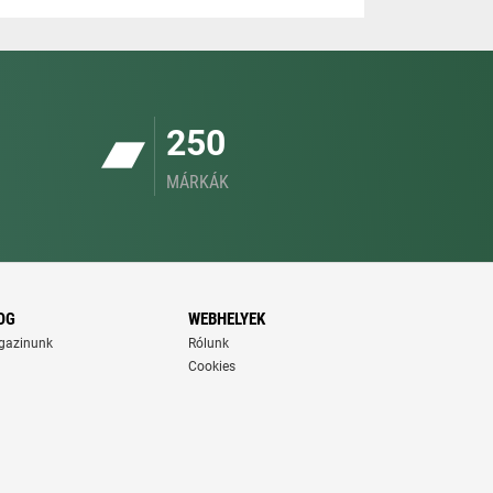
250
MÁRKÁK
OG
WEBHELYEK
gazinunk
Rólunk
Cookies