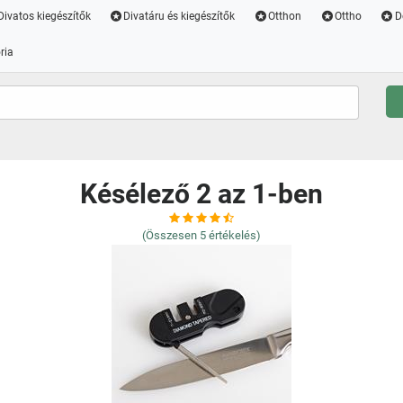
Divatos kiegészítők
Divatáru és kiegészítők
Otthon
Ottho
D
ria
Késélező 2 az 1-ben
(Összesen
5
értékelés)