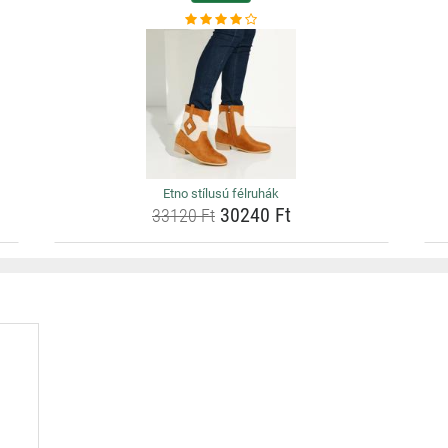
Etno stílusú félruhák
30240 Ft
33120 Ft