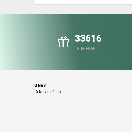
33616
TERMÉKEK
O NÁS
Dekoracio1.hu