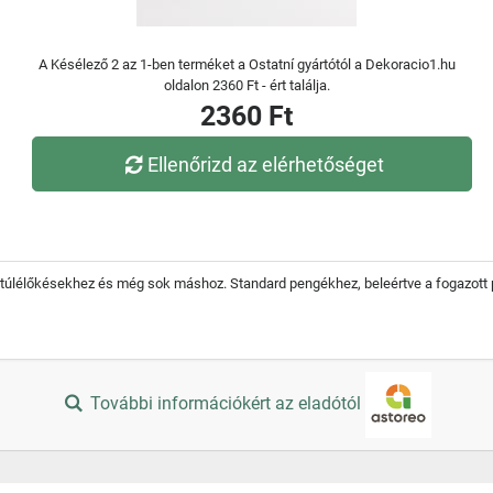
A Késélező 2 az 1-ben terméket a Ostatní gyártótól a Dekoracio1.hu
oldalon 2360 Ft - ért találja.
2360 Ft
Ellenőrizd az elérhetőséget
 túlélőkésekhez és még sok máshoz. Standard pengékhez, beleértve a fogazott p
További információkért az eladótól