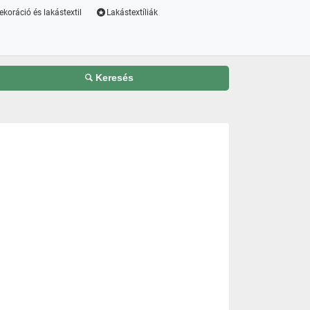
ekoráció és lakástextil
Lakástextíliák
Keresés