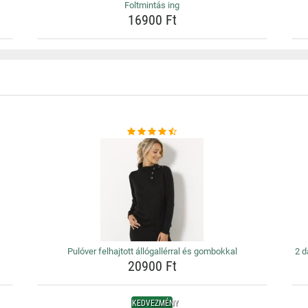
Foltmintás ing
16900 Ft
Pulóver felhajtott állógallérral és gombokkal
2 d
20900 Ft
KEDVEZMÉNY