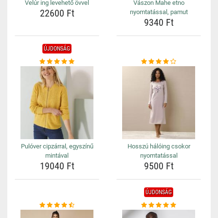
Velúr ing levehető övvel
Vászon Mahe etno
22600 Ft
nyomtatással, pamut
9340 Ft
ÚJDONSÁG
Pulóver cipzárral, egyszínű
Hosszú hálóing csokor
mintával
nyomtatással
19040 Ft
9500 Ft
ÚJDONSÁG