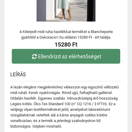
A Kiterjedt midi ruha hasítékkal terméket a Blancheporte
gyártótól a Dekoracio1.hu oldalon 15280 Ft - ért találja.
15280 Ft
Ellenőrizd az elérhetőséget
LEÍRÁS
A lazán elegáns megjelenéshez válasszon egy egyszínű változatú
midi ruhát. Kerek nyakkivágás. Rövid ujjú, felhajtható gallérral.
Oldalán hasíték. Egyenes szabás. Vénuszközépig érő hosszúság.
Légies kötés. Öko-Tex Standard 100 (n° CQ 1216 / 3 IFTH). Ez a
védjegy olyan textiltermékeket jelöl, amelyeket laboratóriumi
vizsgálatoknak vetettek alá a káros anyagok széles körére
vonatkozóan, és a termék a jelenlegi szabványokon túl
biztonságos. Gépben mosható.