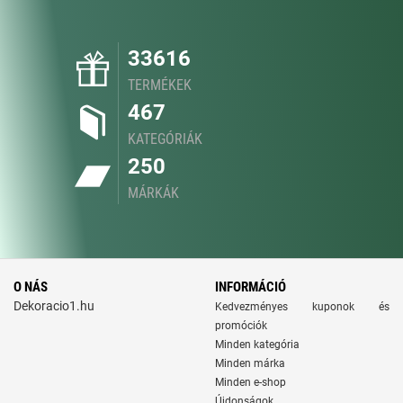
33616
TERMÉKEK
467
KATEGÓRIÁK
250
MÁRKÁK
O NÁS
INFORMÁCIÓ
Dekoracio1.hu
Kedvezményes kuponok és
promóciók
Minden kategória
Minden márka
Minden e-shop
Újdonságok