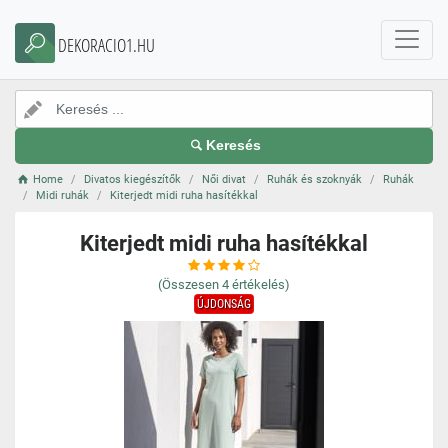
DEKORACIO1.HU
Keresés
Home
Divatos kiegészítők
Női divat
Ruhák és szoknyák
Ruhák
Midi ruhák
Kiterjedt midi ruha hasítékkal
Kiterjedt midi ruha hasítékkal
(Összesen
4
értékelés)
ÚJDONSÁG