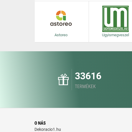
Astoreo
Ugyismegveszel
33616
TERMÉKEK
O NÁS
Dekoracio1.hu