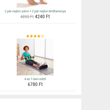
2 pár nejlon zokni + 2 pár nejlon térdharisnya
4240 Ft
4890 Ft
4 az 1-ben edző
6780 Ft