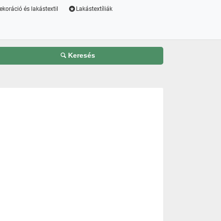
ekoráció és lakástextil
Lakástextíliák
Keresés