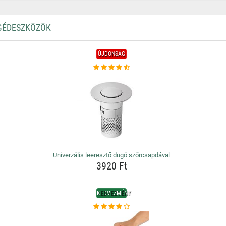
EGÉDESZKÖZÖK
ÚJDONSÁG
Univerzális leeresztő dugó szőrcsapdával
3920 Ft
KEDVEZMÉNY