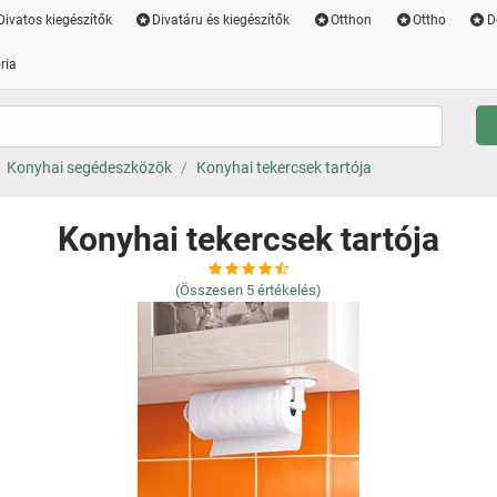
Divatos kiegészítők
Divatáru és kiegészítők
Otthon
Ottho
D
ria
Konyhai segédeszközök
Konyhai tekercsek tartója
Konyhai tekercsek tartója
(Összesen
5
értékelés)