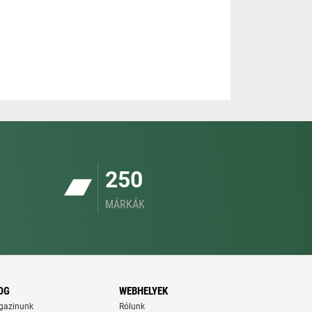
250
MÁRKÁK
OG
WEBHELYEK
gazinunk
Rólunk