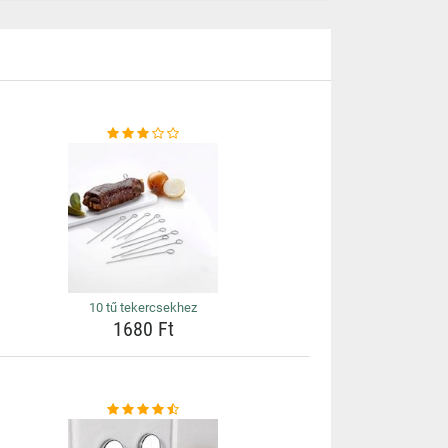
10 tű tekercsekhez
1680 Ft