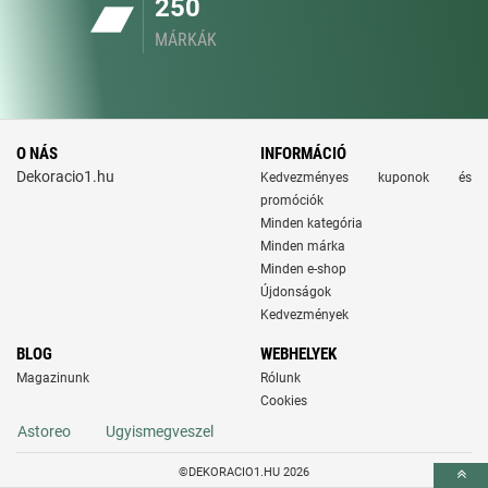
250
MÁRKÁK
O NÁS
INFORMÁCIÓ
Dekoracio1.hu
Kedvezményes kuponok és
promóciók
Minden kategória
Minden márka
Minden e-shop
Újdonságok
Kedvezmények
BLOG
WEBHELYEK
Magazinunk
Rólunk
Cookies
Astoreo
Ugyismegveszel
©DEKORACIO1.HU 2026