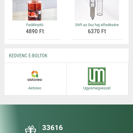
Fedélnyitó
Stift az ősz haj elfedésére
4890 Ft
6370 Ft
KEDVENC E-BOLTOK
Astoreo
Ugyismegveszel
33616