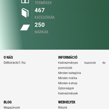
TERMÉKEK
467
KATEGÓRIÁK
250
MÁRKÁK
O NÁS
INFORMÁCIÓ
Dekoracio1.hu
Kedvezményes kuponok és
promóciók
Minden kategória
Minden márka
Minden e-shop
Újdonságok
Kedvezmények
BLOG
WEBHELYEK
Magazinunk
Rólunk