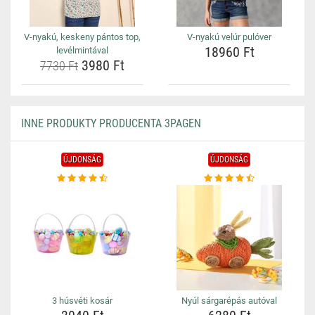
V-nyakú, keskeny pántos top,
V-nyakú velúr pulóver
18960 Ft
levélmintával
3980 Ft
7730 Ft
INNE PRODUKTY PRODUCENTA 3PAGEN
ÚJDONSÁG
ÚJDONSÁG
3 húsvéti kosár
Nyúl sárgarépás autóval