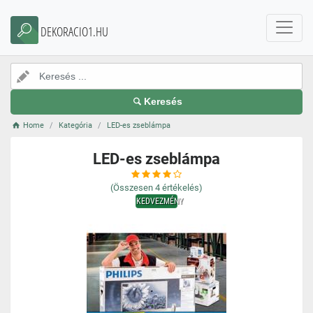
DEKORACIO1.HU
Keresés
Home
Kategória
LED-es zseblámpa
LED-es zseblámpa
(Összesen
4
értékelés)
KEDVEZMÉNY