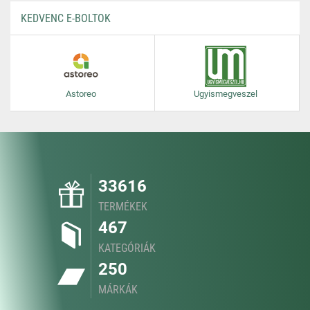
KEDVENC E-BOLTOK
Astoreo
Ugyismegveszel
33616
TERMÉKEK
467
KATEGÓRIÁK
250
MÁRKÁK