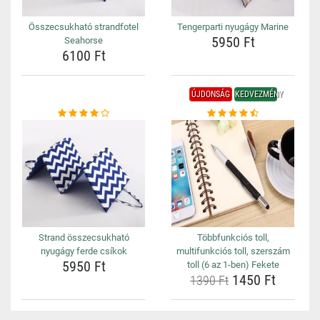
Összecsukható strandfotel
Tengerparti nyugágy Marine
5950 Ft
Seahorse
6100 Ft
ÚJDONSÁG
KEDVEZMÉNY
Strand összecsukható
Többfunkciós toll,
nyugágy ferde csíkok
multifunkciós toll, szerszám
5950 Ft
toll (6 az 1-ben) Fekete
1450 Ft
1390 Ft