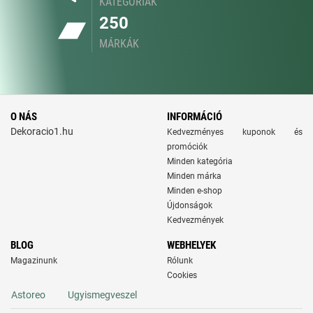
KATEGÓRIÁK
250
MÁRKÁK
O NÁS
INFORMÁCIÓ
Dekoracio1.hu
Kedvezményes kuponok és
promóciók
Minden kategória
Minden márka
Minden e-shop
Újdonságok
Kedvezmények
BLOG
WEBHELYEK
Magazinunk
Rólunk
Cookies
Astoreo
Ugyismegveszel