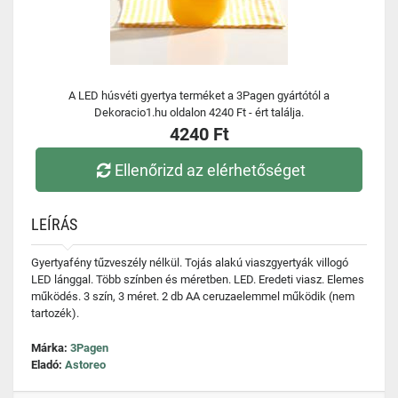
A LED húsvéti gyertya terméket a 3Pagen gyártótól a
Dekoracio1.hu oldalon 4240 Ft - ért találja.
4240 Ft
Ellenőrizd az elérhetőséget
LEÍRÁS
Gyertyafény tűzveszély nélkül. Tojás alakú viaszgyertyák villogó
LED lánggal. Több színben és méretben. LED. Eredeti viasz. Elemes
működés. 3 szín, 3 méret. 2 db AA ceruzaelemmel működik (nem
tartozék).
Márka:
3Pagen
Eladó:
Astoreo