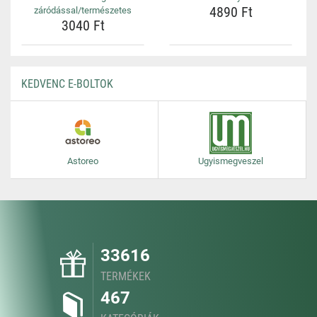
4890 Ft
záródással/természetes
3040 Ft
KEDVENC E-BOLTOK
Astoreo
Ugyismegveszel
33616
TERMÉKEK
467