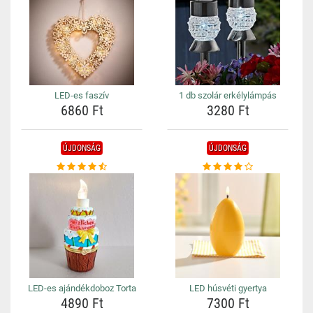
LED-es faszív
1 db szolár erkélylámpás
6860 Ft
3280 Ft
ÚJDONSÁG
ÚJDONSÁG
LED-es ajándékdoboz Torta
LED húsvéti gyertya
4890 Ft
7300 Ft