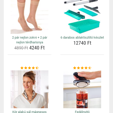
2 pár nejlon zokni + 2 pár
6 darabos ablaktisztító készlet
12740 Ft
nejlon térdharisnya
4240 Ft
4890 Ft
Kör alakú sál mágneses
Fedélnyitó