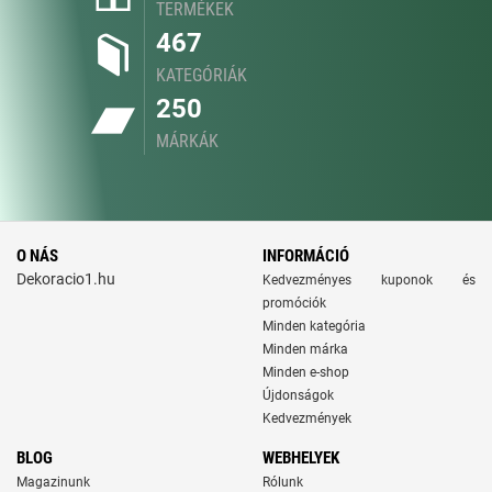
TERMÉKEK
467
KATEGÓRIÁK
250
MÁRKÁK
O NÁS
INFORMÁCIÓ
Dekoracio1.hu
Kedvezményes kuponok és
promóciók
Minden kategória
Minden márka
Minden e-shop
Újdonságok
Kedvezmények
BLOG
WEBHELYEK
Magazinunk
Rólunk