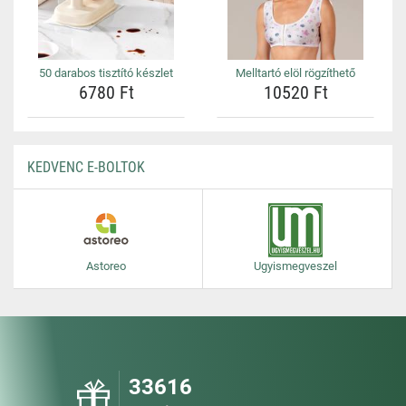
50 darabos tisztító készlet
Melltartó elöl rögzíthető
6780 Ft
10520 Ft
KEDVENC E-BOLTOK
Astoreo
Ugyismegveszel
33616