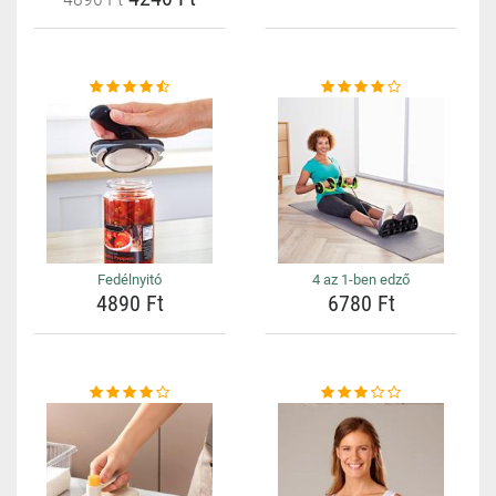
Fedélnyitó
4 az 1-ben edző
4890 Ft
6780 Ft