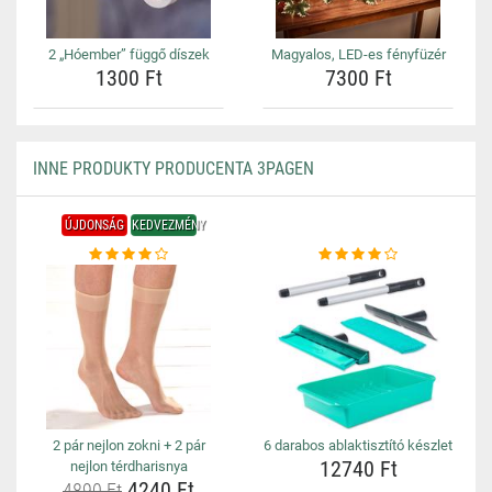
2 „Hóember” függő díszek
Magyalos, LED-es fényfüzér
1300 Ft
7300 Ft
INNE PRODUKTY PRODUCENTA 3PAGEN
ÚJDONSÁG
KEDVEZMÉNY
2 pár nejlon zokni + 2 pár
6 darabos ablaktisztító készlet
12740 Ft
nejlon térdharisnya
4240 Ft
4890 Ft