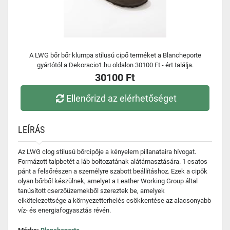
A LWG bőr bőr klumpa stílusú cipő terméket a Blancheporte
gyártótól a Dekoracio1.hu oldalon 30100 Ft - ért találja.
30100 Ft
Ellenőrizd az elérhetőséget
LEÍRÁS
Az LWG clog stílusú bőrcipője a kényelem pillanataira hívogat.
Formázott talpbetét a láb boltozatának alátámasztására. 1 csatos
pánt a felsőrészen a személyre szabott beállításhoz. Ezek a cipők
olyan bőrből készülnek, amelyet a Leather Working Group által
tanúsított cserzőüzemekből szereztek be, amelyek
elkötelezettsége a környezetterhelés csökkentése az alacsonyabb
víz- és energiafogyasztás révén.