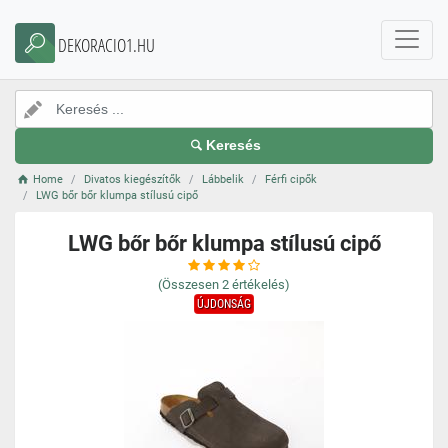
DEKORACIO1.HU
Keresés
Home
Divatos kiegészítők
Lábbelik
Férfi cipők
LWG bőr bőr klumpa stílusú cipő
LWG bőr bőr klumpa stílusú cipő
(Összesen
2
értékelés)
ÚJDONSÁG