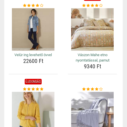
Velúr ing levehető övvel
Vászon Mahe etno
22600 Ft
nyomtatással, pamut
9340 Ft
ÚJDONSÁG