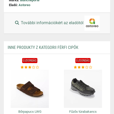
Márka:
Blancheporte
Eladó:
Astoreo
További információkért az eladótól
INNE PRODUKTY Z KATEGORII FÉRFI CIPŐK
ÚJDONSÁG
ÚJDONSÁG
Bőrpapucs LWG
Fűzős túrabakancs