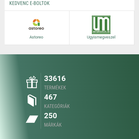
KEDVENC E-BOLTOK
Astoreo
Ugyismegveszel
33616
TERMÉKEK
467
KATEGÓRIÁK
250
MÁRKÁK