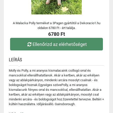
A Malacka Polly terméket a 3Pagen gyártótól a Dekoracio1.hu
oldalon 6780 Ft - ért találja.
6780 Ft
Ellenőrizd az elérhetőséget
LEÍRÁS
Molly és Polly, a mi aranyos kismalacaink csillogó orral és
mancsokkal ellenállhatatlanok. Akár a kertben, akár az erkélyen
vagy az ablakpárkányon, mindenki arcára mosolyt csalnak - és
boldogságot hoznak.Egységes szövePolly, a mi aranyos
kismalacunk fényes orral és mancsokkal, ellenállhatatlan. Akár a
kertben, akár az erkélyen vagy az ablakpárkányon, mosolyt csal
mindenki arcára - és boldogságot hoz.Szeretettel tervezve. Beltéri +
kültéri használatra. Időjárásálló. Gainsborough.