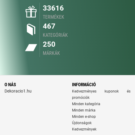
33616
TERMÉKEK
467
KATEGÓRIÁK
250
MÁRKÁK
O NÁS
INFORMÁCIÓ
Dekoracio1.hu
Kedvezményes kuponok és
promóciók
Minden kategória
Minden márka
Minden e-shop
Újdonságok
Kedvezmények