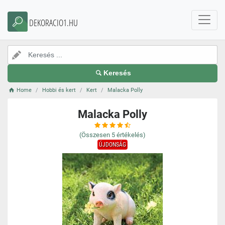
DEKORACIO1.HU
Keresés
Home
Hobbi és kert
Kert
Malacka Polly
Malacka Polly
(Összesen
5
értékelés)
ÚJDONSÁG