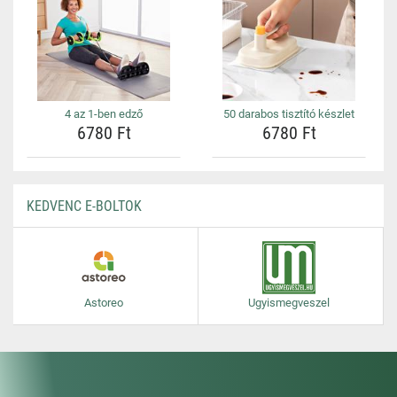
4 az 1-ben edző
50 darabos tisztító készlet
6780 Ft
6780 Ft
KEDVENC E-BOLTOK
Astoreo
Ugyismegveszel