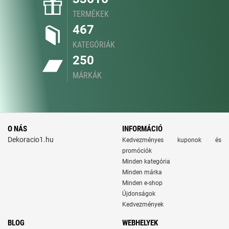
TERMÉKEK
467
KATEGÓRIÁK
250
MÁRKÁK
O NÁS
INFORMÁCIÓ
Dekoracio1.hu
Kedvezményes kuponok és
promóciók
Minden kategória
Minden márka
Minden e-shop
Újdonságok
Kedvezmények
BLOG
WEBHELYEK