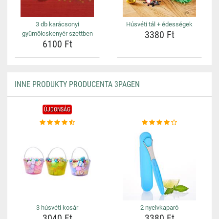
3 db karácsonyi
Húsvéti tál + édességek
3380 Ft
gyümölcskenyér szettben
6100 Ft
INNE PRODUKTY PRODUCENTA 3PAGEN
ÚJDONSÁG
3 húsvéti kosár
2 nyelvkaparó
3040 Ft
3380 Ft