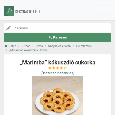
DEKORACIO1.HU
Keresés
Home
Otthon
Ottho
Konyha és étkező
Élelmiszerek
„Marimba” kókuszdió cukorka
„Marimba” kókuszdió cukorka
(Összesen
2
értékelés)