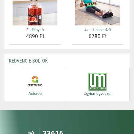
Fedélnyitó
4 az 1-ben edző
4890 Ft
6780 Ft
KEDVENC E-BOLTOK
Astoreo
Ugyismegveszel
33616