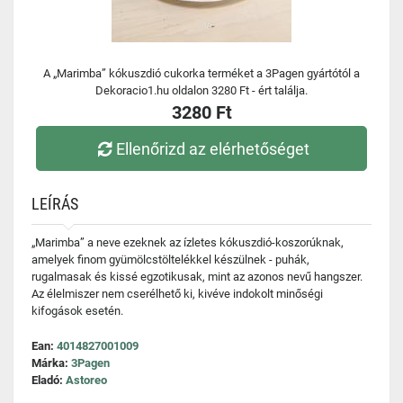
A „Marimba” kókuszdió cukorka terméket a 3Pagen gyártótól a
Dekoracio1.hu oldalon 3280 Ft - ért találja.
3280 Ft
Ellenőrizd az elérhetőséget
LEÍRÁS
„Marimba” a neve ezeknek az ízletes kókuszdió-koszorúknak,
amelyek finom gyümölcstöltelékkel készülnek - puhák,
rugalmasak és kissé egzotikusak, mint az azonos nevű hangszer.
Az élelmiszer nem cserélhető ki, kivéve indokolt minőségi
kifogások esetén.
Ean:
4014827001009
Márka:
3Pagen
Eladó:
Astoreo