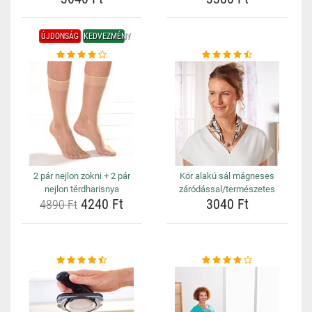
ÚJDONSÁG
KEDVEZMÉNY
2 pár nejlon zokni + 2 pár
Kör alakú sál mágneses
nejlon térdharisnya
záródással/természetes
4240 Ft
3040 Ft
4890 Ft