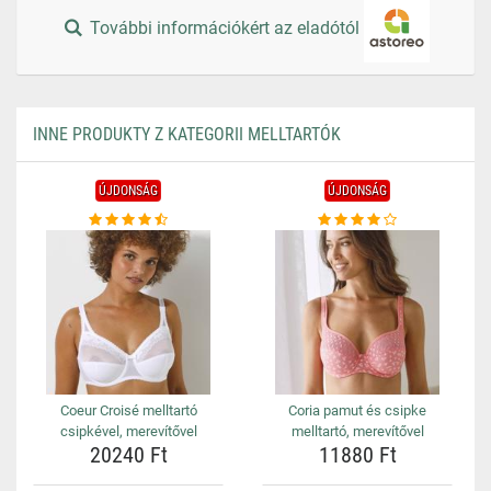
További információkért az eladótól
INNE PRODUKTY Z KATEGORII MELLTARTÓK
ÚJDONSÁG
ÚJDONSÁG
Coeur Croisé melltartó
Coria pamut és csipke
csipkével, merevítővel
melltartó, merevítővel
20240 Ft
11880 Ft