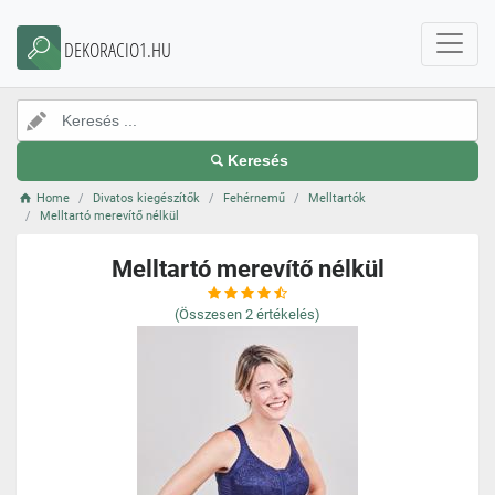
DEKORACIO1.HU
Keresés
Home
Divatos kiegészítők
Fehérnemű
Melltartók
Melltartó merevítő nélkül
Melltartó merevítő nélkül
(Összesen
2
értékelés)