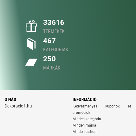
33616
TERMÉKEK
467
KATEGÓRIÁK
250
MÁRKÁK
O NÁS
INFORMÁCIÓ
Dekoracio1.hu
Kedvezményes kuponok és
promóciók
Minden kategória
Minden márka
Minden e-shop