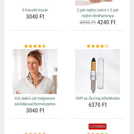
3 húsvéti kosár
2 pár nejlon zokni + 2 pár
3040 Ft
nejlon térdharisnya
4240 Ft
4890 Ft
Kör alakú sál mágneses
Stift az ősz haj elfedésére
6370 Ft
záródással/természetes
3040 Ft
ÚJDONSÁG