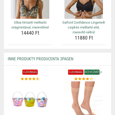
Olbia hímzett melltartó
Salford Confidence Lingerie®
virágmintával, merevítővel
csipkés melltartó elöl,
14440 Ft
merevítő nélkül
11880 Ft
INNE PRODUKTY PRODUCENTA 3PAGEN
ÚJDONSÁG
ÚJDONSÁG
KEDVEZMÉNY