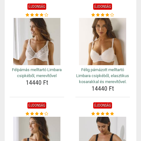
ÚJDONSÁG
ÚJDONSÁG
Félpárnás melltartó Limbara
Félig párnázott melltartó
csipkéből, merevítővel
Limbara csipkéből, elasztikus
14440 Ft
kosarakkal és merevítővel.
14440 Ft
ÚJDONSÁG
ÚJDONSÁG