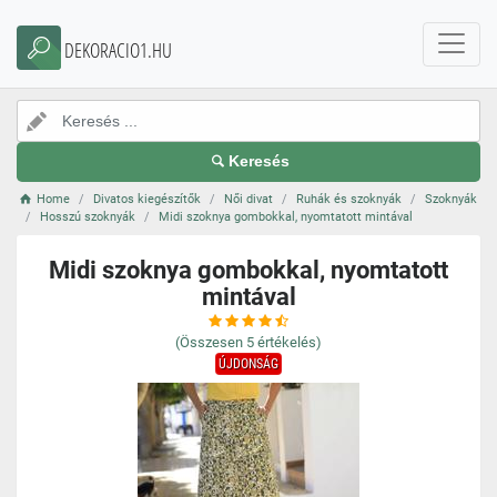
DEKORACIO1.HU
Keresés
Home
Divatos kiegészítők
Női divat
Ruhák és szoknyák
Szoknyák
Hosszú szoknyák
Midi szoknya gombokkal, nyomtatott mintával
Midi szoknya gombokkal, nyomtatott
mintával
(Összesen
5
értékelés)
ÚJDONSÁG