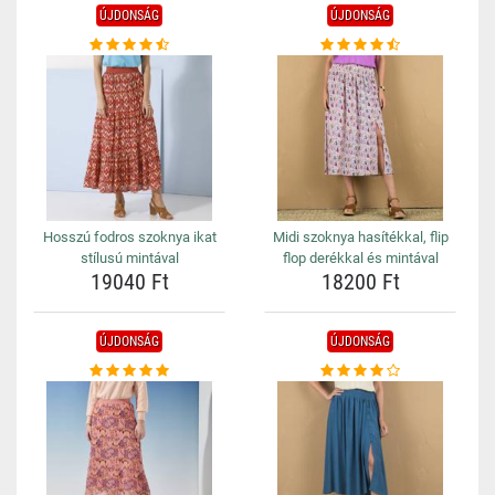
ÚJDONSÁG
ÚJDONSÁG
Hosszú fodros szoknya ikat
Midi szoknya hasítékkal, flip
stílusú mintával
flop derékkal és mintával
19040 Ft
18200 Ft
ÚJDONSÁG
ÚJDONSÁG