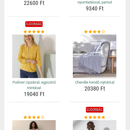
22600 Ft
nyomtatással, pamut
9340 Ft
ÚJDONSÁG
Pulóver cipzárral, egyszínű
Chenille kendő rojtokkal
20380 Ft
mintával
19040 Ft
ÚJDONSÁG