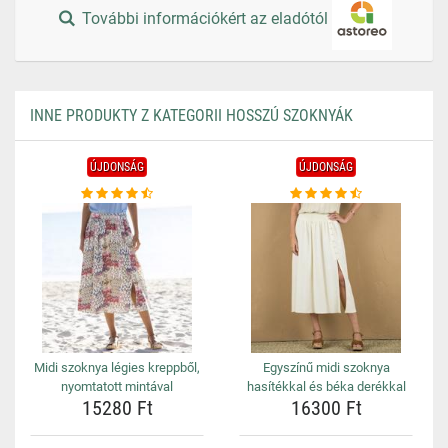
További információkért az eladótól
INNE PRODUKTY Z KATEGORII HOSSZÚ SZOKNYÁK
ÚJDONSÁG
ÚJDONSÁG
Midi szoknya légies kreppből,
Egyszínű midi szoknya
nyomtatott mintával
hasítékkal és béka derékkal
15280 Ft
16300 Ft