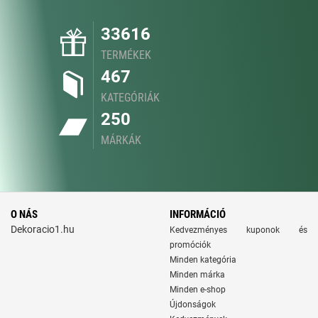
33616
TERMÉKEK
467
KATEGÓRIÁK
250
MÁRKÁK
O NÁS
INFORMÁCIÓ
Dekoracio1.hu
Kedvezményes kuponok és
promóciók
Minden kategória
Minden márka
Minden e-shop
Újdonságok