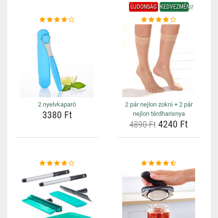
ÚJDONSÁG
KEDVEZMÉNY
2 nyelvkaparó
2 pár nejlon zokni + 2 pár
3380 Ft
nejlon térdharisnya
4240 Ft
4890 Ft