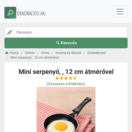
DEKORACIO1.HU
Keresés
Home
Otthon
Ottho
Konyha és étkező
Sütőedények
Mini serpenyő, , 12 cm átmérővel
Mini serpenyő, , 12 cm átmérővel
(Összesen
4
értékelés)