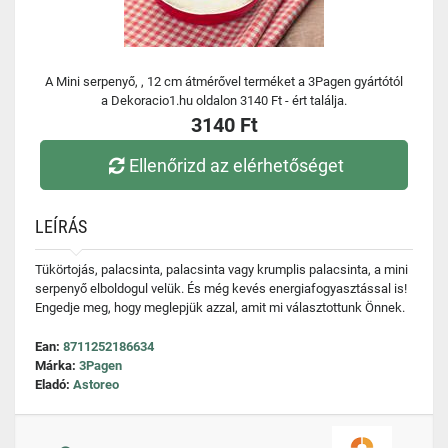
A Mini serpenyő, , 12 cm átmérővel terméket a 3Pagen gyártótól
a Dekoracio1.hu oldalon 3140 Ft - ért találja.
3140 Ft
Ellenőrizd az elérhetőséget
LEÍRÁS
Tükörtojás, palacsinta, palacsinta vagy krumplis palacsinta, a mini
serpenyő elboldogul velük. És még kevés energiafogyasztással is!
Engedje meg, hogy meglepjük azzal, amit mi választottunk Önnek.
Ean:
8711252186634
Márka:
3Pagen
Eladó:
Astoreo