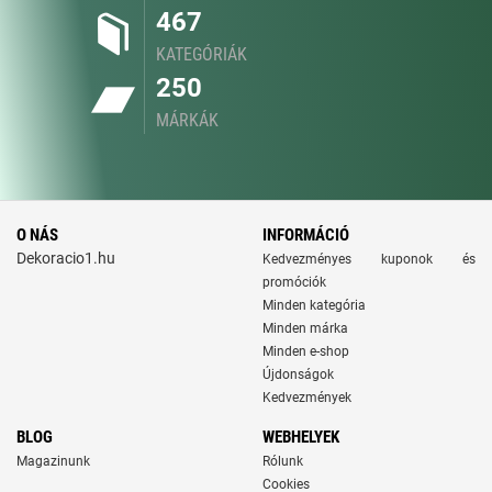
467
KATEGÓRIÁK
250
MÁRKÁK
O NÁS
INFORMÁCIÓ
Dekoracio1.hu
Kedvezményes kuponok és
promóciók
Minden kategória
Minden márka
Minden e-shop
Újdonságok
Kedvezmények
BLOG
WEBHELYEK
Magazinunk
Rólunk
Cookies