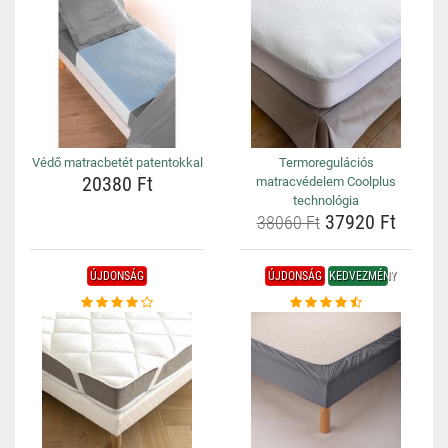
Védő matracbetét patentokkal
Termoregulációs
20380 Ft
matracvédelem Coolplus
technológia
37920 Ft
38060 Ft
ÚJDONSÁG
ÚJDONSÁG
KEDVEZMÉNY