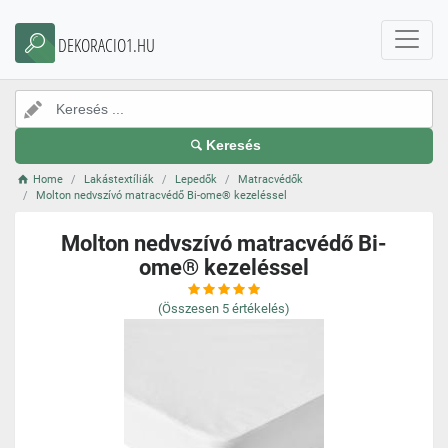
DEKORACIO1.HU
Keresés
Home
Lakástextíliák
Lepedők
Matracvédők
Molton nedvszívó matracvédő Bi-ome® kezeléssel
Molton nedvszívó matracvédő Bi-
ome® kezeléssel
(Összesen
5
értékelés)