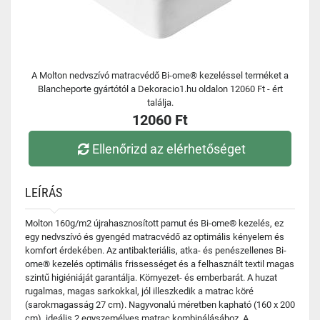
A Molton nedvszívó matracvédő Bi-ome® kezeléssel terméket a
Blancheporte gyártótól a Dekoracio1.hu oldalon 12060 Ft - ért
találja.
12060 Ft
Ellenőrizd az elérhetőséget
LEÍRÁS
Molton 160g/m2 újrahasznosított pamut és Bi-ome® kezelés, ez
egy nedvszívó és gyengéd matracvédő az optimális kényelem és
komfort érdekében. Az antibakteriális, atka- és penészellenes Bi-
ome® kezelés optimális frissességet és a felhasznált textil magas
szintű higiéniáját garantálja. Környezet- és emberbarát. A huzat
rugalmas, magas sarkokkal, jól illeszkedik a matrac köré
(sarokmagasság 27 cm). Nagyvonalú méretben kapható (160 x 200
cm), ideális 2 egyszemélyes matrac kombinálásához. A