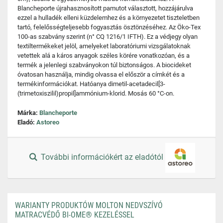
Blancheporte újrahasznosított pamutot választott, hozzájárulva
ezzel a hulladék elleni küzdelemhez és a környezetet tiszteletben
tartó, felelősségteljesebb fogyasztás ösztönzéséhez. Az Öko-Tex
100-as szabvány szerint (n° CQ 1216/1 IFTH). Ez a védjegy olyan
textiltermékeket jelöl, amelyeket laboratóriumi vizsgálatoknak
vetettek alá a káros anyagok széles körére vonatkozóan, és a
termék a jelenlegi szabványokon túl biztonságos. A biocideket
óvatosan használja, mindig olvassa el először a címkét és a
termékinformációkat. Hatóanya dimetil-acetadecil[3-
(trimetoxiszilil)propil]ammónium-klorid. Mosás 60 °C-on.
Márka:
Blancheporte
Eladó:
Astoreo
További információkért az eladótól
WARIANTY PRODUKTÓW MOLTON NEDVSZÍVÓ
MATRACVÉDŐ BI-OME® KEZELÉSSEL