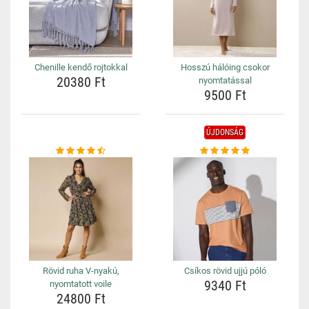
Chenille kendő rojtokkal
Hosszú hálóing csokor
20380 Ft
nyomtatással
9500 Ft
ÚJDONSÁG
Rövid ruha V-nyakú,
Csíkos rövid ujjú póló
9340 Ft
nyomtatott voile
24800 Ft