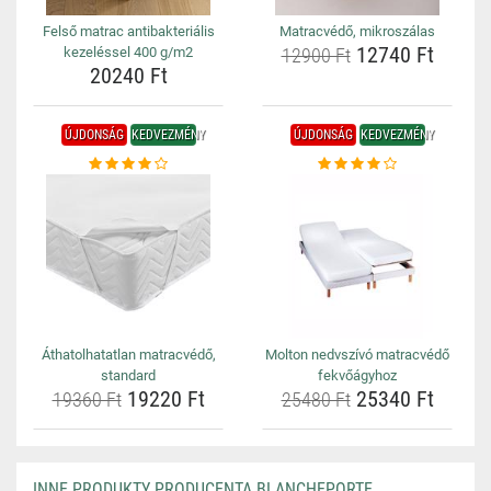
Felső matrac antibakteriális
Matracvédő, mikroszálas
12740 Ft
kezeléssel 400 g/m2
12900 Ft
20240 Ft
ÚJDONSÁG
KEDVEZMÉNY
ÚJDONSÁG
KEDVEZMÉNY
Áthatolhatatlan matracvédő,
Molton nedvszívó matracvédő
standard
fekvőágyhoz
19220 Ft
25340 Ft
19360 Ft
25480 Ft
INNE PRODUKTY PRODUCENTA BLANCHEPORTE