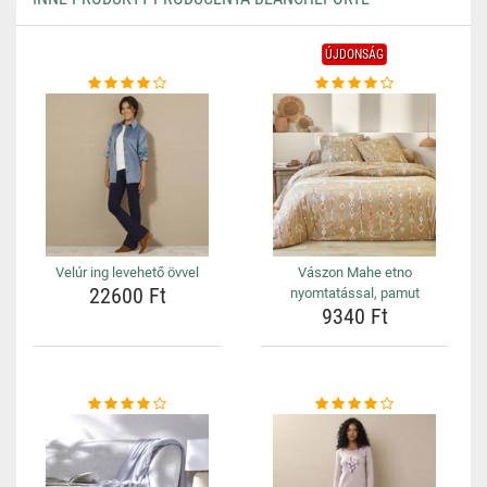
ÚJDONSÁG
Velúr ing levehető övvel
Vászon Mahe etno
22600 Ft
nyomtatással, pamut
9340 Ft