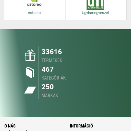
Astoreo
Ugyismegveszel
33616
TERMÉKEK
467
KATEGÓRIÁK
250
MÁRKÁK
O NÁS
INFORMÁCIÓ