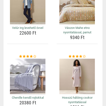
Velúr ing levehető övvel
Vászon Mahe etno
22600 Ft
nyomtatással, pamut
9340 Ft
Chenille kendő rojtokkal
Hosszú hálóing csokor
20380 Ft
nyomtatással