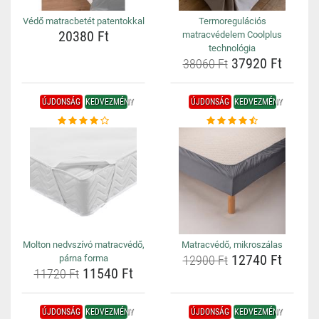
Védő matracbetét patentokkal
Termoregulációs
20380 Ft
matracvédelem Coolplus
technológia
37920 Ft
38060 Ft
ÚJDONSÁG
KEDVEZMÉNY
ÚJDONSÁG
KEDVEZMÉNY
Molton nedvszívó matracvédő,
Matracvédő, mikroszálas
12740 Ft
párna forma
12900 Ft
11540 Ft
11720 Ft
ÚJDONSÁG
KEDVEZMÉNY
ÚJDONSÁG
KEDVEZMÉNY