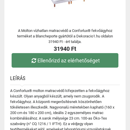
A Molton vízhatlan matracvédő a Conforlux® fekvőágyhoz
terméket a Blancheporte gyártótól a Dekoracio1.hu oldalon
31940 Ft - ért találja.
31940 Ft
Ellenőrizd az elérhetőséget
LEÍRÁS
A Conforlux® molton matracvédő kifejezetten a fekvőágyhoz
készült. Olyan anyagból készült, amely nem zsugorodik. A
fekvőágyhoz. A központi megerősítésnek köszönhetően
tökéletesen illeszkedik. Nagyvonalú méretekben kapható (160 x
200 cm és 180 x 200 cm), ideális 2 egyszemélyes matrac
kombinálásához. A sarok mélysége 23 cm. 100-as Öko-Tex
szabvány (n° CQ 1216 / 1 IFTH). Ez a védjegy olyan
textiltermékeket jelöl, amelyeket laboratóriumi vizsgálatoknak