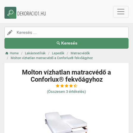
DEKORACIO1.HU
Keresés
Home
Lakástextíliák
Lepedők
Matracvédők
Molton vízhatlan matracvédő a Conforlux® fekvőágyhoz
Molton vízhatlan matracvédő a
Conforlux® fekvőágyhoz
(Összesen
3
értékelés)