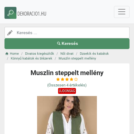
DEKORACIO1.HU
Keresés
Home
Divatos kiegészítők
Női divat
Dzsekik és kabátok
Könnyű kabátok és blézerek
Muszlin steppelt mellény
Muszlin steppelt mellény
(Összesen
4
értékelés)
ÚJDONSÁG