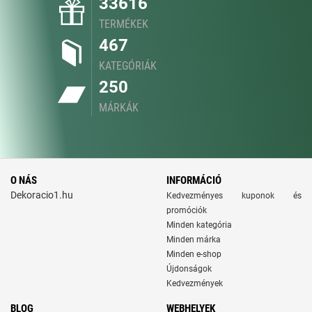
33616
TERMÉKEK
467
KATEGÓRIÁK
250
MÁRKÁK
O NÁS
INFORMÁCIÓ
Dekoracio1.hu
Kedvezményes kuponok és
promóciók
Minden kategória
Minden márka
Minden e-shop
Újdonságok
Kedvezmények
BLOG
WEBHELYEK