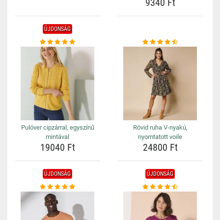
9340 Ft
ÚJDONSÁG
Pulóver cipzárral, egyszínű
Rövid ruha V-nyakú,
mintával
nyomtatott voile
19040 Ft
24800 Ft
ÚJDONSÁG
ÚJDONSÁG