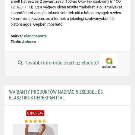
Emelt hátrész és 2 bevarrt zseb. 100-as Öko-Tex szabvány (n° CQ
1216/3 IFTH). Ez a védjegy olyan textiltermékeket jelöl, amelyeket
laboratóriumi vizsgálatoknak vetettek alá a káros anyagok széles
körére vonatkozóan, és a termék a jelenlegi szabványokon túl
biztonságos. Gépben mosható.
Márka:
Blancheporte
Eladó:
Astoreo
További információkért az eladótól
WARIANTY PRODUKTÓW NADRÁG 5 ZSEBBEL ÉS
ELASZTIKUS DERÉKPÁNTTAL
ÚJDONSÁG