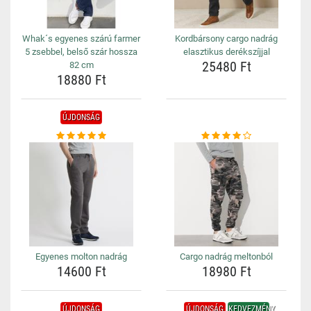
Whak´s egyenes szárú farmer
Kordbársony cargo nadrág
5 zsebbel, belső szár hossza
elasztikus derékszíjjal
25480 Ft
82 cm
18880 Ft
ÚJDONSÁG
Egyenes molton nadrág
Cargo nadrág meltonból
14600 Ft
18980 Ft
ÚJDONSÁG
ÚJDONSÁG
KEDVEZMÉNY