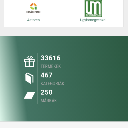
Astoreo
Ugyismegveszel
33616
TERMÉKEK
467
KATEGÓRIÁK
250
MÁRKÁK