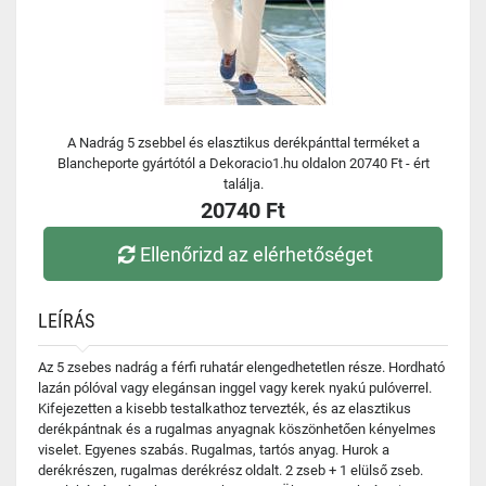
A Nadrág 5 zsebbel és elasztikus derékpánttal terméket a
Blancheporte gyártótól a Dekoracio1.hu oldalon 20740 Ft - ért
találja.
20740 Ft
Ellenőrizd az elérhetőséget
LEÍRÁS
Az 5 zsebes nadrág a férfi ruhatár elengedhetetlen része. Hordható
lazán pólóval vagy elegánsan inggel vagy kerek nyakú pulóverrel.
Kifejezetten a kisebb testalkathoz tervezték, és az elasztikus
derékpántnak és a rugalmas anyagnak köszönhetően kényelmes
viselet. Egyenes szabás. Rugalmas, tartós anyag. Hurok a
derékrészen, rugalmas derékrész oldalt. 2 zseb + 1 elülső zseb.