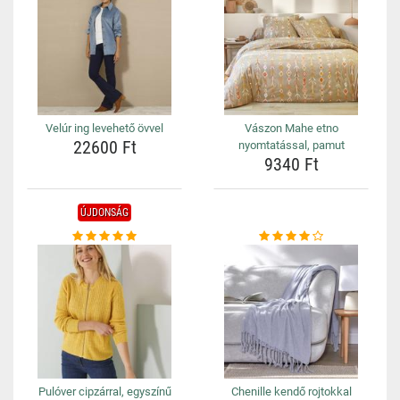
Velúr ing levehető övvel
Vászon Mahe etno
22600 Ft
nyomtatással, pamut
9340 Ft
ÚJDONSÁG
Pulóver cipzárral, egyszínű
Chenille kendő rojtokkal