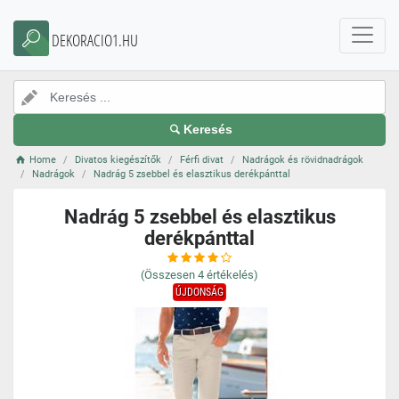
DEKORACIO1.HU
Keresés
Home
Divatos kiegészítők
Férfi divat
Nadrágok és rövidnadrágok
Nadrágok
Nadrág 5 zsebbel és elasztikus derékpánttal
Nadrág 5 zsebbel és elasztikus
derékpánttal
(Összesen
4
értékelés)
ÚJDONSÁG