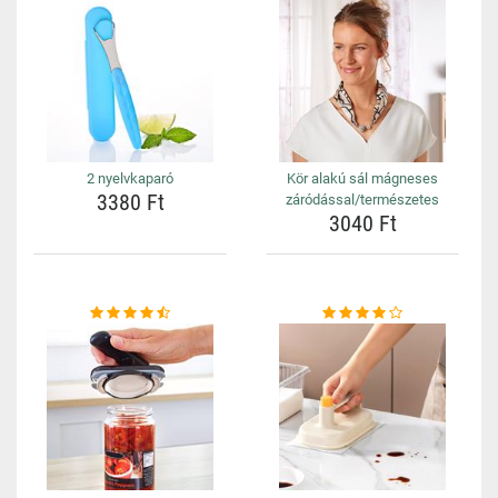
2 nyelvkaparó
Kör alakú sál mágneses
3380 Ft
záródással/természetes
3040 Ft