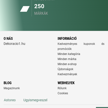
250
MÁRKÁK
O NÁS
INFORMÁCIÓ
Dekoracio1.hu
Kedvezményes kuponok és
promóciók
Minden kategória
Minden márka
Minden e-shop
Újdonságok
Kedvezmények
BLOG
WEBHELYEK
Magazinunk
Rólunk
Cookies
Astoreo
Ugyismegveszel