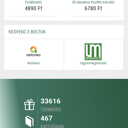
Fedélnyitó
50 darabos tisztító készlet
4890 Ft
6780 Ft
KEDVENC E-BOLTOK
Astoreo
Ugyismegveszel
33616
TERMÉKEK
467
KATEGÓRIÁK