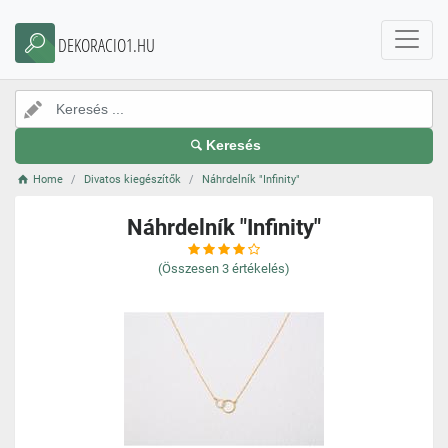
DEKORACIO1.HU
Keresés
Home
Divatos kiegészítők
Náhrdelník "Infinity"
Náhrdelník "Infinity"
(Összesen
3
értékelés)