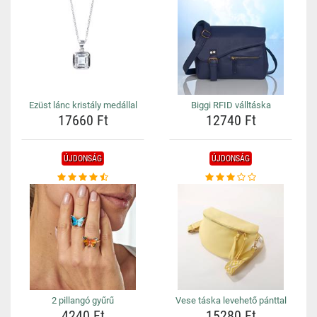
Ezüst lánc kristály medállal
Biggi RFID válltáska
17660 Ft
12740 Ft
ÚJDONSÁG
ÚJDONSÁG
2 pillangó gyűrű
Vese táska levehető pánttal
4240 Ft
15280 Ft