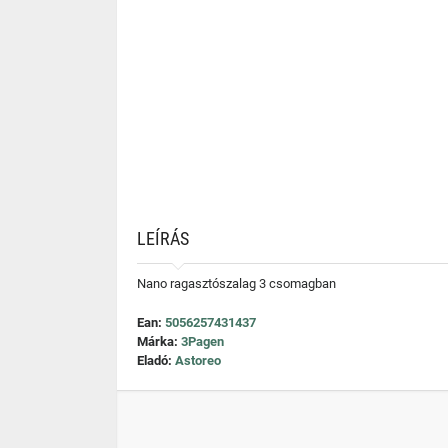
LEÍRÁS
Nano ragasztószalag 3 csomagban
Ean:
5056257431437
Márka:
3Pagen
Eladó:
Astoreo