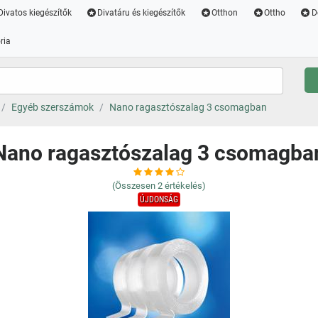
Divatos kiegészítők
Divatáru és kiegészítők
Otthon
Ottho
D
ria
Egyéb szerszámok
Nano ragasztószalag 3 csomagban
Nano ragasztószalag 3 csomagba
(Összesen
2
értékelés)
ÚJDONSÁG