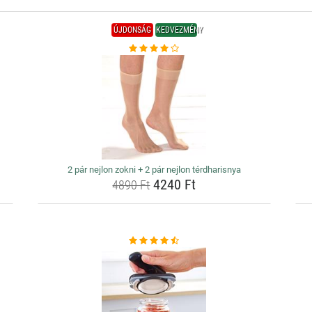
ÚJDONSÁG
KEDVEZMÉNY
2 pár nejlon zokni + 2 pár nejlon térdharisnya
4240 Ft
4890 Ft