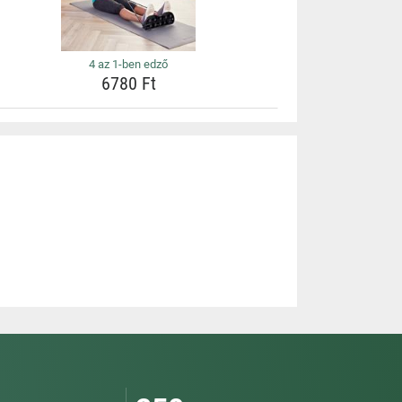
4 az 1-ben edző
6780 Ft