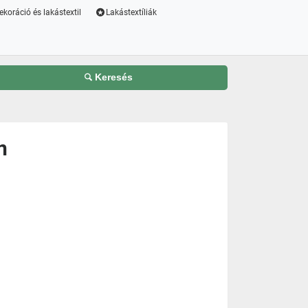
ekoráció és lakástextil
Lakástextíliák
Keresés
n