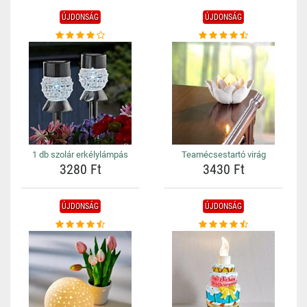
ÚJDONSÁG
ÚJDONSÁG
1 db szolár erkélylámpás
Teamécsestartó virág
3280 Ft
3430 Ft
ÚJDONSÁG
ÚJDONSÁG