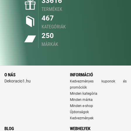
33616
TERMÉKEK
467
KATEGÓRIÁK
250
MÁRKÁK
O NÁS
INFORMÁCIÓ
Dekoracio1.hu
Kedvezményes kuponok és
promóciók
Minden kategória
Minden márka
Minden e-shop
Újdonságok
Kedvezmények
BLOG
WEBHELYEK