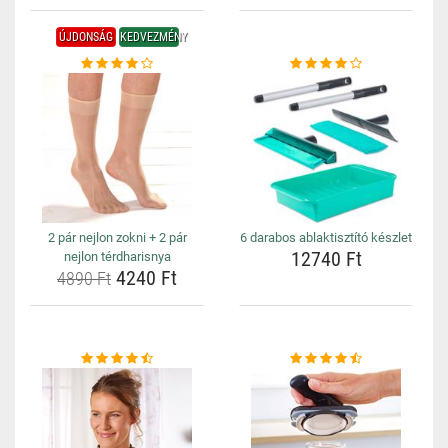
ÚJDONSÁG
KEDVEZMÉNY
2 pár nejlon zokni + 2 pár
6 darabos ablaktisztító készlet
12740 Ft
nejlon térdharisnya
4240 Ft
4890 Ft