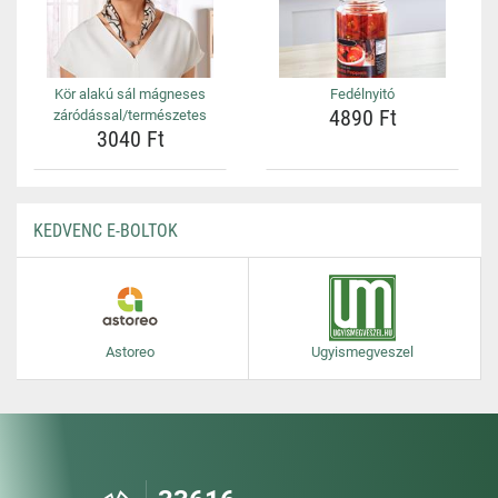
Kör alakú sál mágneses
Fedélnyitó
4890 Ft
záródással/természetes
3040 Ft
KEDVENC E-BOLTOK
Astoreo
Ugyismegveszel