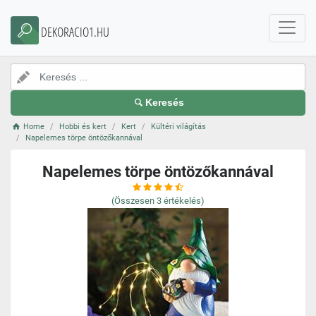
DEKORACIO1.HU
Keresés
Home
Hobbi és kert
Kert
Kültéri világítás
Napelemes törpe öntözőkannával
Napelemes törpe öntözőkannával
(Összesen
3
értékelés)