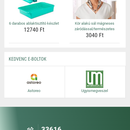
6 darabos ablaktisztító készlet
Kör alakú sál mágneses
12740 Ft
záródással/természetes
3040 Ft
KEDVENC E-BOLTOK
Astoreo
Ugyismegveszel
33616