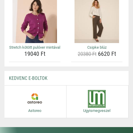
Stretch kötött pulóver mintával
Csipke blúz
19040 Ft
6620 Ft
20380 Ft
KEDVENC E-BOLTOK
Astoreo
Ugyismegveszel