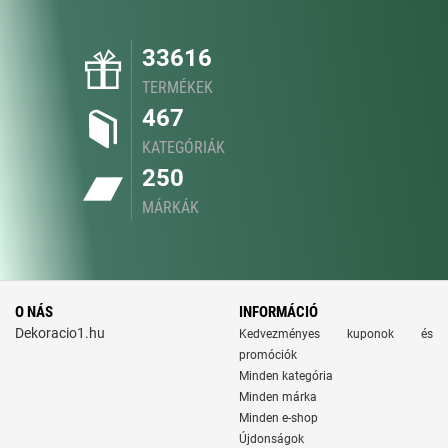
33616
TERMÉKEK
467
KATEGÓRIÁK
250
MÁRKÁK
O NÁS
INFORMÁCIÓ
Dekoracio1.hu
Kedvezményes kuponok és
promóciók
Minden kategória
Minden márka
Minden e-shop
Újdonságok