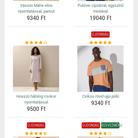
Vászon Mahe etno
Pulóver cipzárral, egyszínű
nyomtatással, pamut
mintával
9340 Ft
19040 Ft
ÚJDONSÁG
Hosszú hálóing csokor
Csíkos rövid ujjú póló
9340 Ft
nyomtatással
9500 Ft
ÚJDONSÁG
ÚJDONSÁG
KEDVEZMÉNY