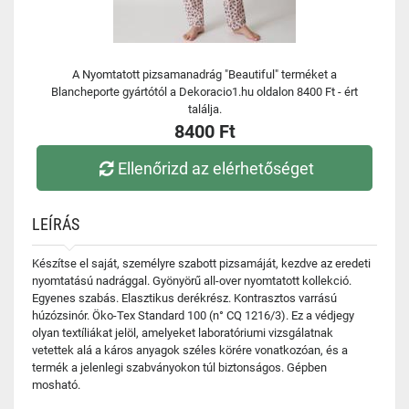
A Nyomtatott pizsamanadrág "Beautiful" terméket a
Blancheporte gyártótól a Dekoracio1.hu oldalon 8400 Ft - ért
találja.
8400 Ft
Ellenőrizd az elérhetőséget
LEÍRÁS
Készítse el saját, személyre szabott pizsamáját, kezdve az eredeti
nyomtatású nadrággal. Gyönyörű all-over nyomtatott kollekció.
Egyenes szabás. Elasztikus derékrész. Kontrasztos varrású
húzózsinór. Öko-Tex Standard 100 (n° CQ 1216/3). Ez a védjegy
olyan textíliákat jelöl, amelyeket laboratóriumi vizsgálatnak
vetettek alá a káros anyagok széles körére vonatkozóan, és a
termék a jelenlegi szabványokon túl biztonságos. Gépben
mosható.