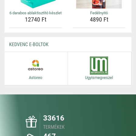
6 darabos ablaktisztító készlet
Fedélnyitó
12740 Ft
4890 Ft
KEDVENC E-BOLTOK
Astoreo
Ugyismegveszel
33616
TERMÉKEK