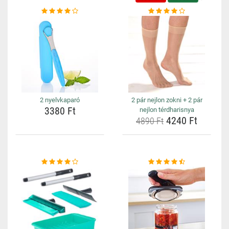
2 nyelvkaparó
2 pár nejlon zokni + 2 pár
3380 Ft
nejlon térdharisnya
4240 Ft
4890 Ft