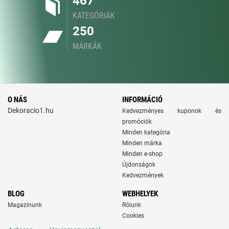
467
KATEGÓRIÁK
250
MÁRKÁK
O NÁS
INFORMÁCIÓ
Dekoracio1.hu
Kedvezményes kuponok és
promóciók
Minden kategória
Minden márka
Minden e-shop
Újdonságok
Kedvezmények
BLOG
WEBHELYEK
Magazinunk
Rólunk
Cookies