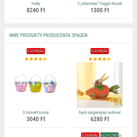
Holly
2 „Hóember” függő díszek
8240 Ft
1300 Ft
INNE PRODUKTY PRODUCENTA 3PAGEN
ÚJDONSÁG
ÚJDONSÁG
3 húsvéti kosár
Nyúl sárgarépás autóval
3040 Ft
6280 Ft
ÚJDONSÁG
KEDVEZMÉNY