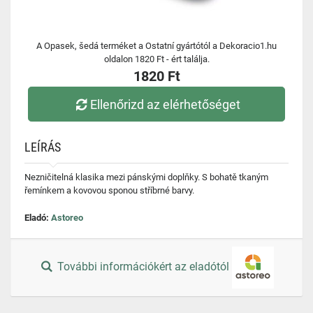
A Opasek, šedá terméket a Ostatní gyártótól a Dekoracio1.hu
oldalon 1820 Ft - ért találja.
1820 Ft
Ellenőrizd az elérhetőséget
LEÍRÁS
Nezničitelná klasika mezi pánskými doplňky. S bohatě tkaným
řemínkem a kovovou sponou stříbrné barvy.
Eladó:
Astoreo
További információkért az eladótól