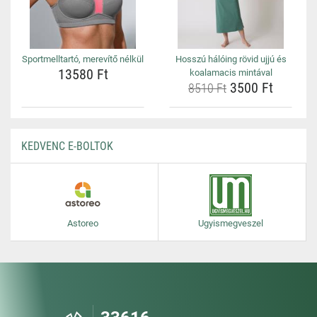
Sportmelltartó, merevítő nélkül
Hosszú hálóing rövid ujjú és
13580 Ft
koalamacis mintával
3500 Ft
8510 Ft
KEDVENC E-BOLTOK
Astoreo
Ugyismegveszel