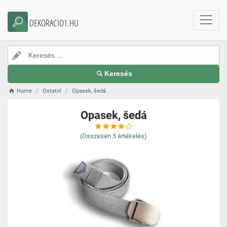
DEKORACIO1.HU
Keresés
Home
Ostatní
Opasek, šedá
Opasek, šedá
(Összesen
5
értékelés)