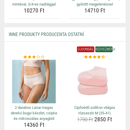
mintával, 3/4-es nadrággal
gyűrött megjelenéssel
10270 Ft
14710 Ft
INNE PRODUKTY PRODUCENTA OSTATNÍ
ÚJDONSÁG
KEDVEZMÉNY
2 darabos Lanai magas
Cipővédő szilikon világos
derekú bugyi készlet, csipke
rózsaszín M (35-41)
2850 Ft
és mikroszálas anyagból
1790 Ft
14360 Ft