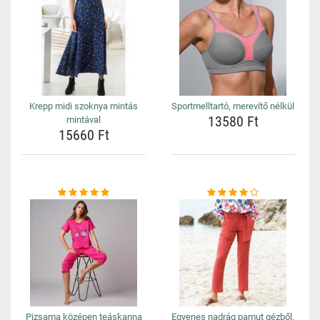
Krepp midi szoknya mintás
Sportmelltartó, merevítő nélkül
13580 Ft
mintával
15660 Ft
Pizsama középen teáskanna
Egyenes nadrág pamut gézből,