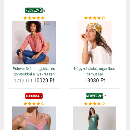
KEDVEZMÉNY
Pulóver 3/4-es ujjakkal és
Négyzet alakú, organikus
gombokkal a nyakrészen
pamut sál
10020 Ft
13930 Ft
17120 Ft
ÚJDONSÁG
KEDVEZMÉNY