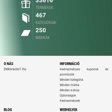
33616
TERMÉKEK
467
KATEGÓRIÁK
250
MÁRKÁK
O NÁS
INFORMÁCIÓ
Dekoracio1.hu
Kedvezményes kuponok és
promóciók
Minden kategória
Minden márka
Minden e-shop
Újdonságok
Kedvezmények
BLOG
WEBHELYEK