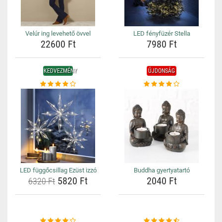
Velúr ing levehető övvel
LED fényfüzér Stella
22600 Ft
7980 Ft
KEDVEZMÉNY
ÚJDONSÁG
LED függőcsillag Ezüst izzó
Buddha gyertyatartó
5820 Ft
2040 Ft
6320 Ft