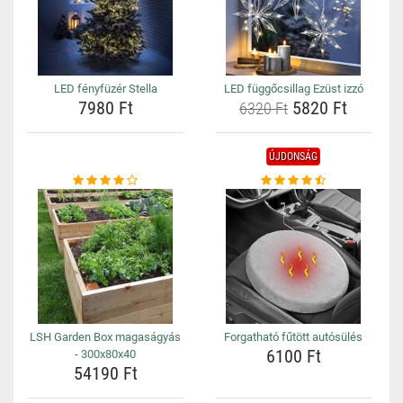
LED fényfüzér Stella
LED függőcsillag Ezüst izzó
7980 Ft
5820 Ft
6320 Ft
ÚJDONSÁG
LSH Garden Box magaságyás
Forgatható fűtött autósülés
6100 Ft
- 300x80x40
54190 Ft