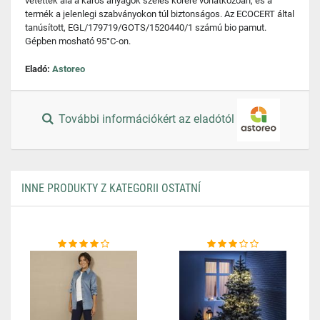
vetettek alá a káros anyagok széles körére vonatkozóan, és a
termék a jelenlegi szabványokon túl biztonságos. Az ECOCERT által
tanúsított, EGL/179719/GOTS/1520440/1 számú bio pamut.
Gépben mosható 95°C-on.
Eladó:
Astoreo
További információkért az eladótól
INNE PRODUKTY Z KATEGORII OSTATNÍ