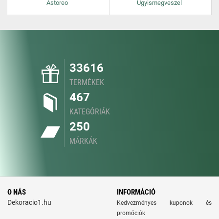
Astoreo
Ugyismegveszel
33616
TERMÉKEK
467
KATEGÓRIÁK
250
MÁRKÁK
O NÁS
INFORMÁCIÓ
Dekoracio1.hu
Kedvezményes kuponok és
promóciók