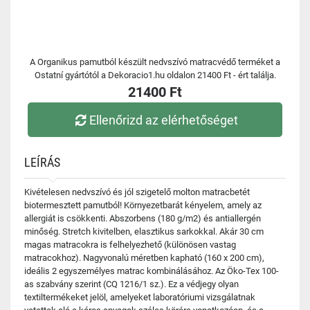
A Organikus pamutból készült nedvszívó matracvédő terméket a
Ostatní gyártótól a Dekoracio1.hu oldalon 21400 Ft - ért találja.
21400 Ft
Ellenőrizd az elérhetőséget
LEÍRÁS
Kivételesen nedvszívó és jól szigetelő molton matracbetét
biotermesztett pamutból! Környezetbarát kényelem, amely az
allergiát is csökkenti. Abszorbens (180 g/m2) és antiallergén
minőség. Stretch kivitelben, elasztikus sarkokkal. Akár 30 cm
magas matracokra is felhelyezhető (különösen vastag
matracokhoz). Nagyvonalú méretben kapható (160 x 200 cm),
ideális 2 egyszemélyes matrac kombinálásához. Az Öko-Tex 100-
as szabvány szerint (CQ 1216/1 sz.). Ez a védjegy olyan
textiltermékeket jelöl, amelyeket laboratóriumi vizsgálatnak