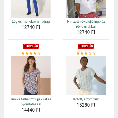
Légies monokróm nadrág
Hímzett, rövid ujjú ingblúz
12740 Ft
rövid ujjakkal
12740 Ft
ÚJDONSÁG
ÚJDONSÁG
Tunika felhajtott ujjakkal és
Kötött, áttört blúz
15280 Ft
nyomtatással
14440 Ft