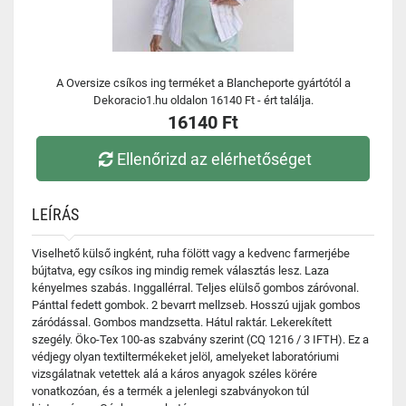
A Oversize csíkos ing terméket a Blancheporte gyártótól a
Dekoracio1.hu oldalon 16140 Ft - ért találja.
16140 Ft
Ellenőrizd az elérhetőséget
LEÍRÁS
Viselhető külső ingként, ruha fölött vagy a kedvenc farmerjébe
bújtatva, egy csíkos ing mindig remek választás lesz. Laza
kényelmes szabás. Inggallérral. Teljes elülső gombos záróvonal.
Pánttal fedett gombok. 2 bevarrt mellzseb. Hosszú ujjak gombos
záródással. Gombos mandzsetta. Hátul raktár. Lekerekített
szegély. Öko-Tex 100-as szabvány szerint (CQ 1216 / 3 IFTH). Ez a
védjegy olyan textiltermékeket jelöl, amelyeket laboratóriumi
vizsgálatnak vetettek alá a káros anyagok széles körére
vonatkozóan, és a termék a jelenlegi szabványokon túl