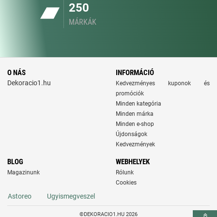
250
MÁRKÁK
O NÁS
INFORMÁCIÓ
Dekoracio1.hu
Kedvezményes kuponok és
promóciók
Minden kategória
Minden márka
Minden e-shop
Újdonságok
Kedvezmények
BLOG
WEBHELYEK
Magazinunk
Rólunk
Cookies
Astoreo
Ugyismegveszel
©DEKORACIO1.HU 2026