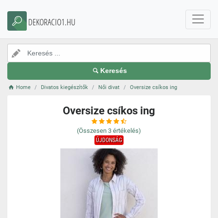
DEKORACIO1.HU
Keresés
Home
Divatos kiegészítők
Női divat
Oversize csíkos ing
Oversize csíkos ing
(Összesen
3
értékelés)
ÚJDONSÁG