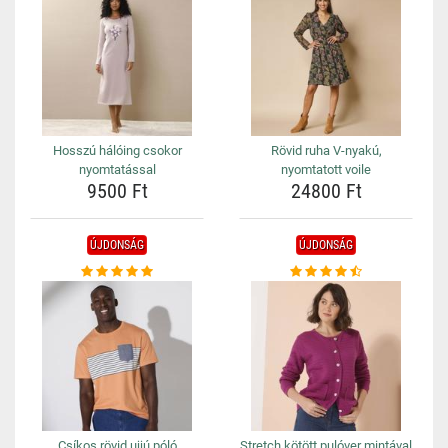
Hosszú hálóing csokor
Rövid ruha V-nyakú,
nyomtatással
nyomtatott voile
9500 Ft
24800 Ft
ÚJDONSÁG
ÚJDONSÁG
Csíkos rövid ujjú póló
Stretch kötött pulóver mintával