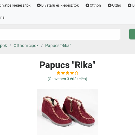
Divatos kiegészítők
Divatáru és kiegészítők
Otthon
Ottho
D
ria
ipők
Otthoni cipők
Papucs "Rika"
Papucs "Rika"
(Összesen
3
értékelés)