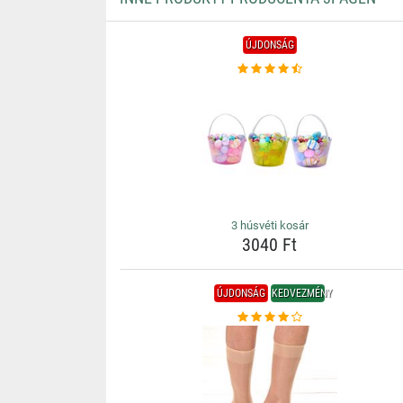
ÚJDONSÁG
3 húsvéti kosár
3040 Ft
ÚJDONSÁG
KEDVEZMÉNY