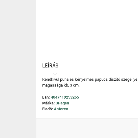
LEÍRÁS
Rendkívül puha és kényelmes papucs díszítő szegéllye
magassága kb. 3 cm.
Ean:
4047419253265
Márka:
3Pagen
Eladó:
Astoreo