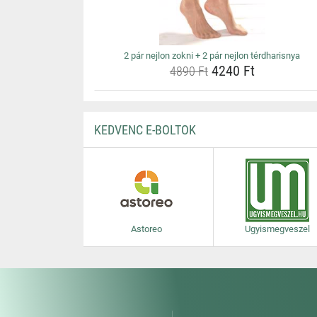
2 pár nejlon zokni + 2 pár nejlon térdharisnya
4240 Ft
4890 Ft
KEDVENC E-BOLTOK
Astoreo
Ugyismegveszel