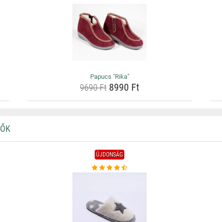
Papucs "Rika"
8990 Ft
9690 Ft
PŐK
ÚJDONSÁG