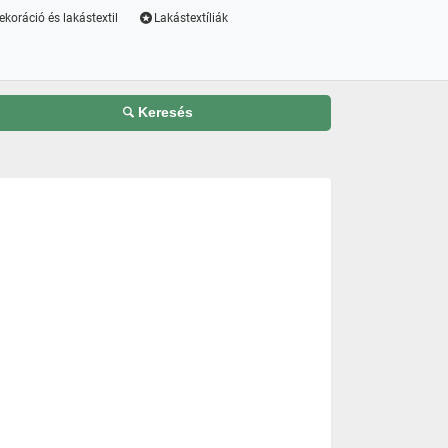
ekoráció és lakástextil
Lakástextíliák
Keresés