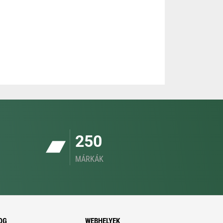
250
MÁRKÁK
OG
WEBHELYEK