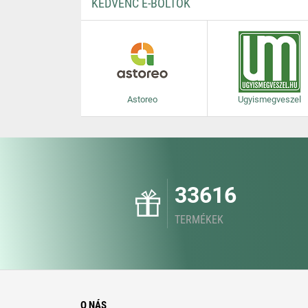
KEDVENC E-BOLTOK
Astoreo
Ugyismegveszel
33616
TERMÉKEK
O NÁS