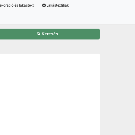
ekoráció és lakástextil
Lakástextíliák
Keresés