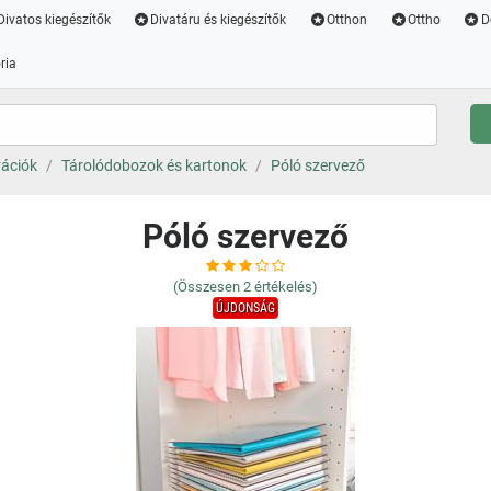
Divatos kiegészítők
Divatáru és kiegészítők
Otthon
Ottho
D
ria
rációk
Tárolódobozok és kartonok
Póló szervező
Póló szervező
(Összesen
2
értékelés)
ÚJDONSÁG