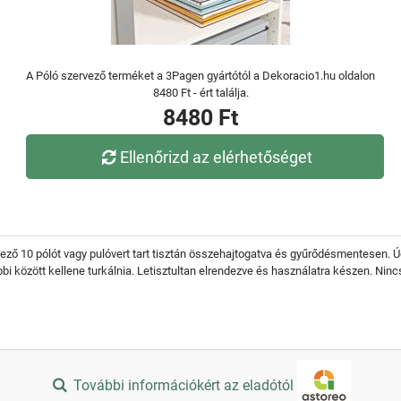
A Póló szervező terméket a 3Pagen gyártótól a Dekoracio1.hu oldalon
8480 Ft - ért találja.
8480 Ft
Ellenőrizd az elérhetőséget
vező 10 pólót vagy pulóvert tart tisztán összehajtogatva és gyűrődésmentesen. Ú
i között kellene turkálnia. Letisztultan elrendezve és használatra készen. Ninc
További információkért az eladótól