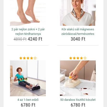
2 pár nejlon zokni + 2 pár
Kör alakú sál mágneses
nejlon térdharisnya
záródással/természetes
4240 Ft
3040 Ft
4890 Ft
4 az 1-ben edző
50 darabos tisztító készlet
6780 Ft
6780 Ft