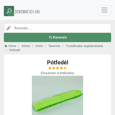
DEKORACIO1.HU
Keresés
Home
Otthon
Ottho
Takarítás
Tisztálkodási segédeszközök
Pótfedél
Pótfedél
(Összesen
4
értékelés)