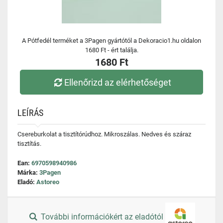
A Pótfedél terméket a 3Pagen gyártótól a Dekoracio1.hu oldalon
1680 Ft - ért találja.
1680 Ft
Ellenőrizd az elérhetőséget
LEÍRÁS
Csereburkolat a tisztítórúdhoz. Mikroszálas. Nedves és száraz
tisztítás.
Ean:
6970598940986
Márka:
3Pagen
Eladó:
Astoreo
További információkért az eladótól