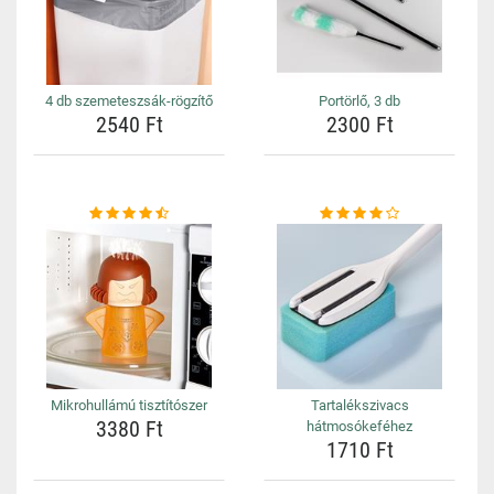
4 db szemeteszsák-rögzítő
Portörlő, 3 db
2540 Ft
2300 Ft
Mikrohullámú tisztítószer
Tartalékszivacs
3380 Ft
hátmosókeféhez
1710 Ft