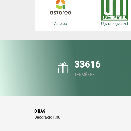
Astoreo
Ugyismegveszel
33616
TERMÉKEK
O NÁS
Dekoracio1.hu