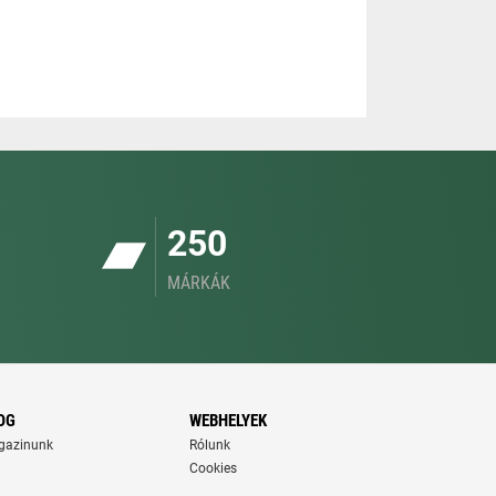
250
MÁRKÁK
OG
WEBHELYEK
gazinunk
Rólunk
Cookies