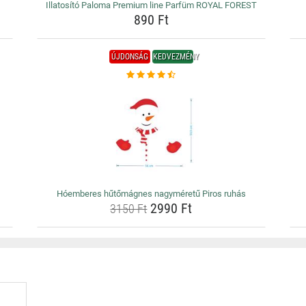
Illatosító Paloma Premium line Parfüm ROYAL FOREST
890 Ft
ÚJDONSÁG
KEDVEZMÉNY
Hóemberes hűtőmágnes nagyméretű Piros ruhás
2990 Ft
3150 Ft