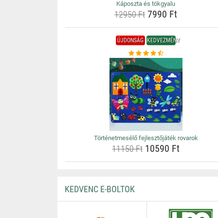
Káposzta és tökgyalu
7990 Ft
12950 Ft
ÚJDONSÁG
KEDVEZMÉNY
Történetmesélő fejlesztőjáték rovarok
10590 Ft
11150 Ft
KEDVENC E-BOLTOK