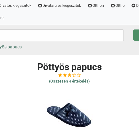
Divatos kiegészítők
Divatáru és kiegészítők
Otthon
Ottho
D
ria
yös papucs
Pöttyös papucs
(Összesen
4
értékelés)