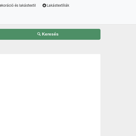
ekoráció és lakástextil
Lakástextíliák
Keresés