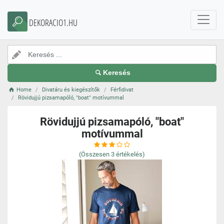
DEKORACIO1.HU
Keresés
Home
Divatáru és kiegészítők
Férfidivat
Rövidujjú pizsamapóló, "boat" motívummal
Rövidujjú pizsamapóló, "boat"
motívummal
(Összesen
3
értékelés)