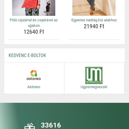
Póló cipzárral és csipkével az
Egyenes nadrág kis alakhoz
21940 Ft
ujjakon
12640 Ft
KEDVENC E-BOLTOK
Astoreo
Ugyismegveszel
33616