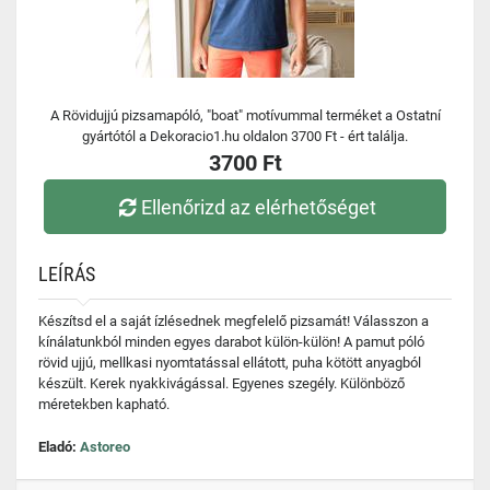
A Rövidujjú pizsamapóló, "boat" motívummal terméket a Ostatní
gyártótól a Dekoracio1.hu oldalon 3700 Ft - ért találja.
3700 Ft
Ellenőrizd az elérhetőséget
LEÍRÁS
Készítsd el a saját ízlésednek megfelelő pizsamát! Válasszon a
kínálatunkból minden egyes darabot külön-külön! A pamut póló
rövid ujjú, mellkasi nyomtatással ellátott, puha kötött anyagból
készült. Kerek nyakkivágással. Egyenes szegély. Különböző
méretekben kapható.
Eladó:
Astoreo