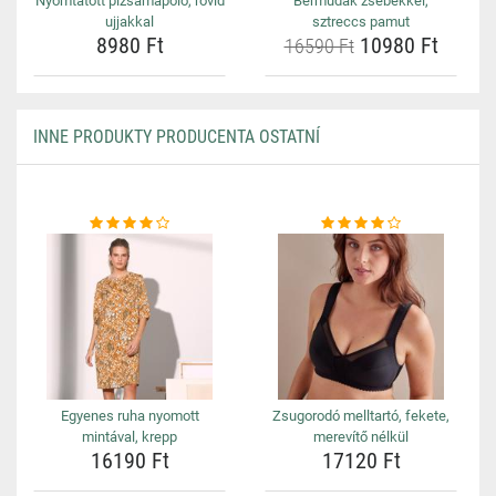
Nyomtatott pizsamapóló, rövid
Bermudák zsebekkel,
ujjakkal
sztreccs pamut
8980 Ft
10980 Ft
16590 Ft
INNE PRODUKTY PRODUCENTA OSTATNÍ
Egyenes ruha nyomott
Zsugorodó melltartó, fekete,
mintával, krepp
merevítő nélkül
16190 Ft
17120 Ft