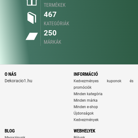
TERMÉKEK
467
KATEGÓRIÁK
250
MÁRKÁK
O NÁS
INFORMÁCIÓ
Dekoracio1.hu
Kedvezményes kuponok és
promóciók
Minden kategória
Minden márka
Minden e-shop
Újdonságok
Kedvezmények
BLOG
WEBHELYEK
Magazinunk
Rólunk