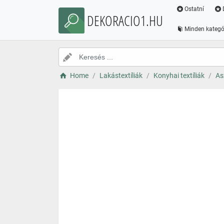
Ostatní
DEKORACIO1.HU
Minden kategó
Home
Lakástextíliák
Konyhai textíliák
As