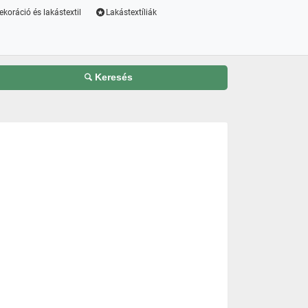
ekoráció és lakástextil
Lakástextíliák
Keresés