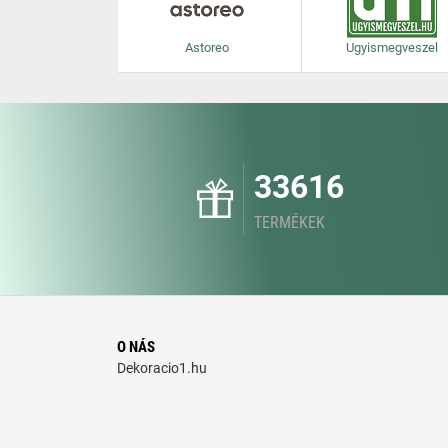
Astoreo
Ugyismegveszel
33616
TERMÉKEK
O NÁS
Dekoracio1.hu