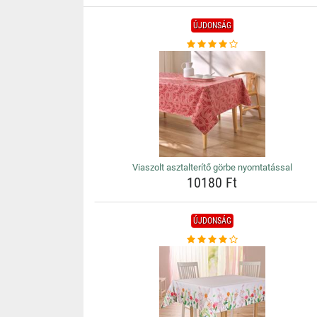
ÚJDONSÁG
Viaszolt asztalterítő görbe nyomtatással
10180 Ft
ÚJDONSÁG