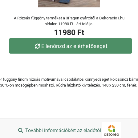
A Rózsás függöny terméket a 3Pagen gyártótól a Dekoracio1.hu
oldalon 11980 Ft - ért találja.
11980 Ft
Ellenőrizd az elérhetőséget
hér függöny finom rózsás motívumával csodálatos könnyedséget kölcsönöz bárme
 30°C-on mosógépben mosható. Rúdra húzható kivitelezés. 140 x 230 cm, fehér.
További információkért az eladótól