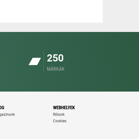
250
MÁRKÁK
OG
WEBHELYEK
gazinunk
Rólunk
Cookies