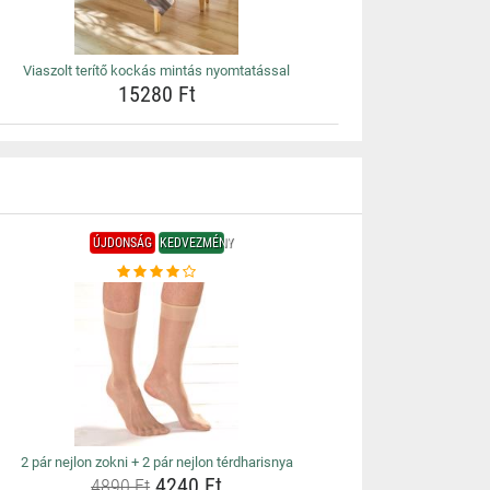
Viaszolt terítő kockás mintás nyomtatással
15280 Ft
ÚJDONSÁG
KEDVEZMÉNY
2 pár nejlon zokni + 2 pár nejlon térdharisnya
4240 Ft
4890 Ft