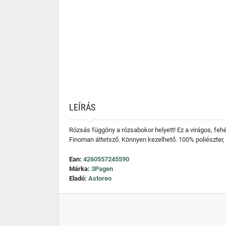
LEÍRÁS
Rózsás függöny a rózsabokor helyett! Ez a virágos, fe
Finoman áttetsző. Könnyen kezelhető. 100% poliészter,
Ean:
4260557245590
Márka:
3Pagen
Eladó:
Astoreo