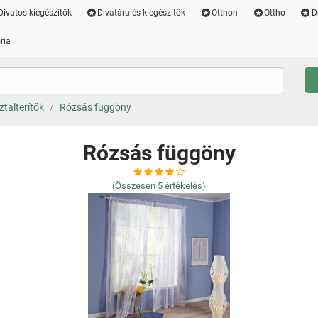
Divatos kiegészítők
Divatáru és kiegészítők
Otthon
Ottho
D
ria
ztalterítők
Rózsás függöny
Rózsás függöny
(Összesen
5
értékelés)