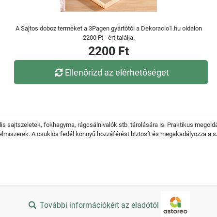
A Sajtos doboz terméket a 3Pagen gyártótól a Dekoracio1.hu oldalon
2200 Ft - ért találja.
2200 Ft
Ellenőrizd az elérhetőséget
lis sajtszeletek, fokhagyma, rágcsálnivalók stb. tárolására is. Praktikus megold
lelmiszerek. A csuklós fedél könnyű hozzáférést biztosít és megakadályozza a s
További információkért az eladótól