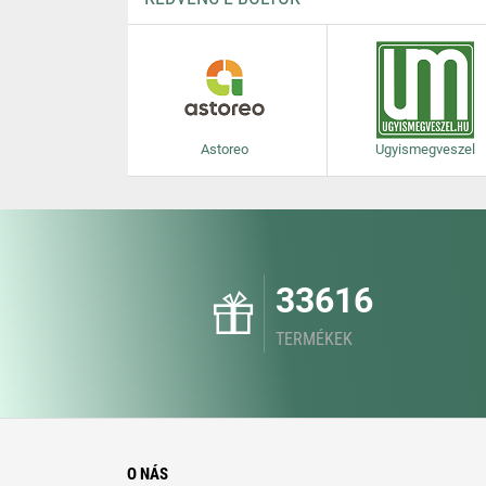
Astoreo
Ugyismegveszel
33616
TERMÉKEK
O NÁS