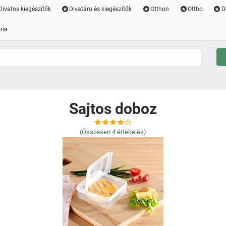
Divatos kiegészítők
Divatáru és kiegészítők
Otthon
Ottho
D
ria
Sajtos doboz
(Összesen
4
értékelés)