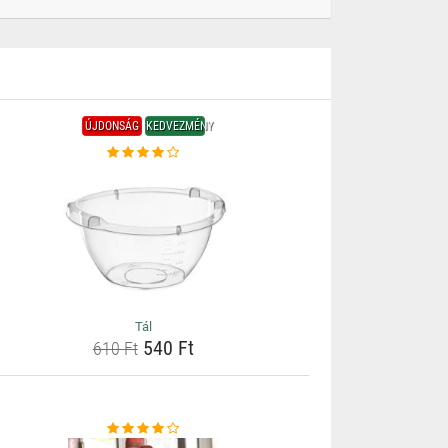
ÚJDONSÁG
KEDVEZMÉNY
Tál
540 Ft
610 Ft