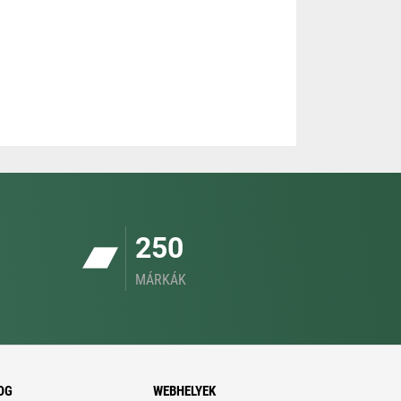
250
MÁRKÁK
OG
WEBHELYEK