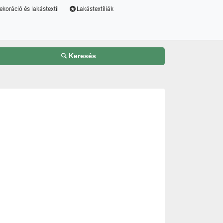
ekoráció és lakástextil
Lakástextíliák
Keresés