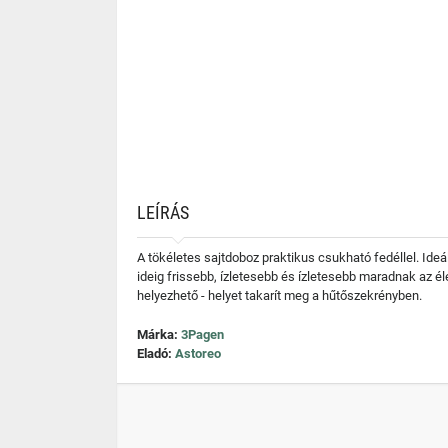
LEÍRÁS
A tökéletes sajtdoboz praktikus csukható fedéllel. Ideá
ideig frissebb, ízletesebb és ízletesebb maradnak az é
helyezhető - helyet takarít meg a hűtőszekrényben.
Márka:
3Pagen
Eladó:
Astoreo