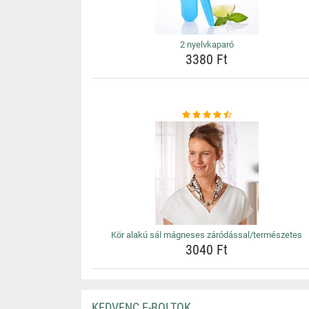
2 nyelvkaparó
3380 Ft
Kör alakú sál mágneses záródással/természetes
3040 Ft
KEDVENC E-BOLTOK