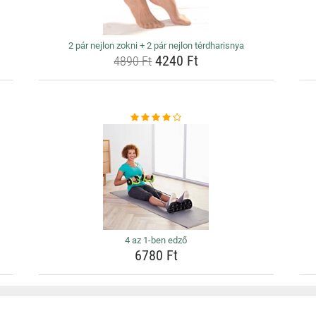
2 pár nejlon zokni + 2 pár nejlon térdharisnya
4240 Ft
4890 Ft
4 az 1-ben edző
6780 Ft