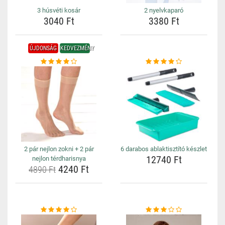
3 húsvéti kosár
2 nyelvkaparó
3040 Ft
3380 Ft
ÚJDONSÁG
KEDVEZMÉNY
2 pár nejlon zokni + 2 pár
6 darabos ablaktisztító készlet
12740 Ft
nejlon térdharisnya
4240 Ft
4890 Ft