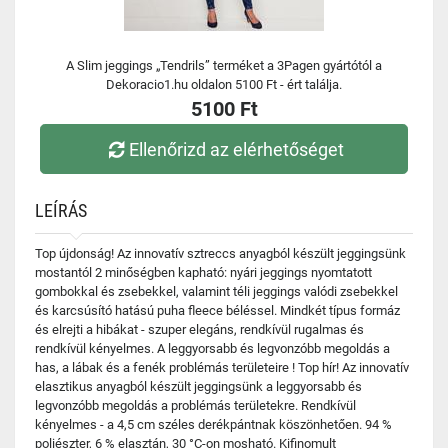
A Slim jeggings „Tendrils” terméket a 3Pagen gyártótól a
Dekoracio1.hu oldalon 5100 Ft - ért találja.
5100 Ft
Ellenőrizd az elérhetőséget
LEÍRÁS
Top újdonság! Az innovatív sztreccs anyagból készült jeggingsünk
mostantól 2 minőségben kapható: nyári jeggings nyomtatott
gombokkal és zsebekkel, valamint téli jeggings valódi zsebekkel
és karcsúsító hatású puha fleece béléssel. Mindkét típus formáz
és elrejti a hibákat - szuper elegáns, rendkívül rugalmas és
rendkívül kényelmes. A leggyorsabb és legvonzóbb megoldás a
has, a lábak és a fenék problémás területeire ! Top hír! Az innovatív
elasztikus anyagból készült jeggingsünk a leggyorsabb és
legvonzóbb megoldás a problémás területekre. Rendkívül
kényelmes - a 4,5 cm széles derékpántnak köszönhetően. 94 %
poliészter, 6 % elasztán, 30 °C-on mosható. Kifinomult