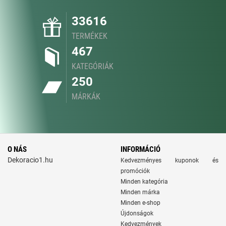
33616
TERMÉKEK
467
KATEGÓRIÁK
250
MÁRKÁK
O NÁS
INFORMÁCIÓ
Dekoracio1.hu
Kedvezményes kuponok és
promóciók
Minden kategória
Minden márka
Minden e-shop
Újdonságok
Kedvezmények