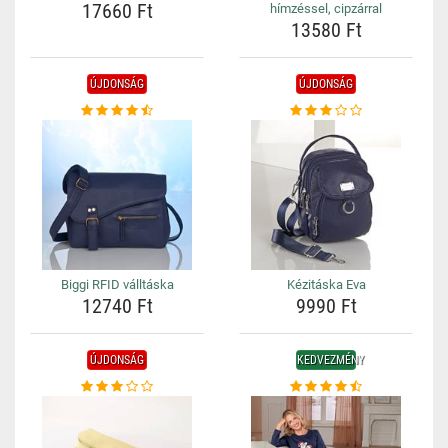
17660 Ft
hímzéssel, cipzárral
13580 Ft
ÚJDONSÁG
ÚJDONSÁG
Biggi RFID válltáska
Kézitáska Eva
12740 Ft
9990 Ft
ÚJDONSÁG
KEDVEZMÉNY