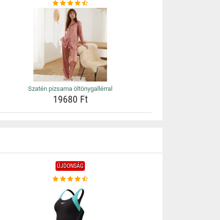
Szatén pizsama öltönygallérral
19680 Ft
ÚJDONSÁG