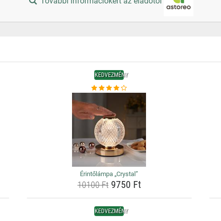
További információkért az eladótól
KEDVEZMÉNY
Érintőlámpa „Crystal”
9750 Ft
10100 Ft
KEDVEZMÉNY