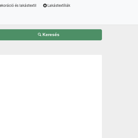
ekoráció és lakástextil
Lakástextíliák
Keresés