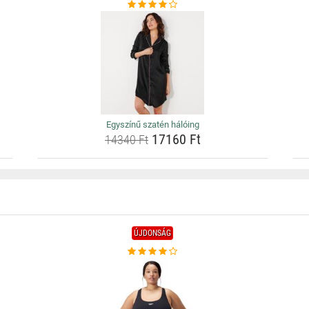
Egyszínű szatén hálóing
17160 Ft
14340 Ft
ÚJDONSÁG