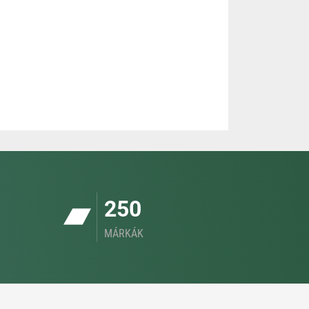
250
MÁRKÁK