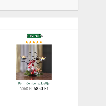
KEDVEZMÉNY
Fém hóember sziluettje
5850 Ft
6060 Ft