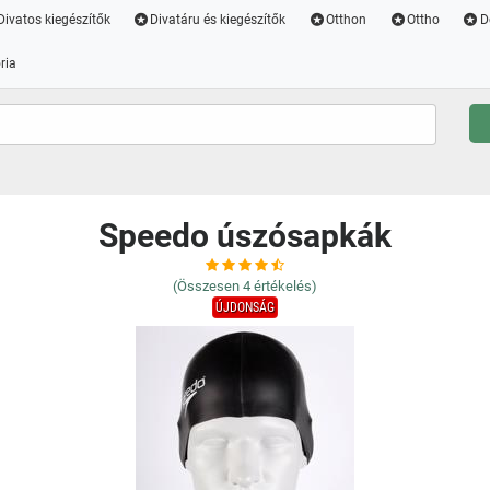
Divatos kiegészítők
Divatáru és kiegészítők
Otthon
Ottho
D
ria
Speedo úszósapkák
(Összesen
4
értékelés)
ÚJDONSÁG