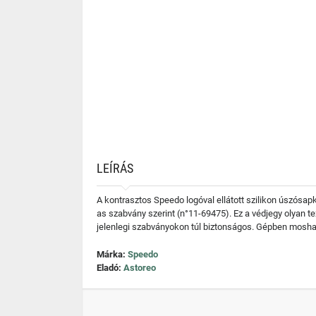
LEÍRÁS
A kontrasztos Speedo logóval ellátott szilikon úszósa
as szabvány szerint (n°11-69475). Ez a védjegy olyan t
jelenlegi szabványokon túl biztonságos. Gépben mosható
Márka:
Speedo
Eladó:
Astoreo