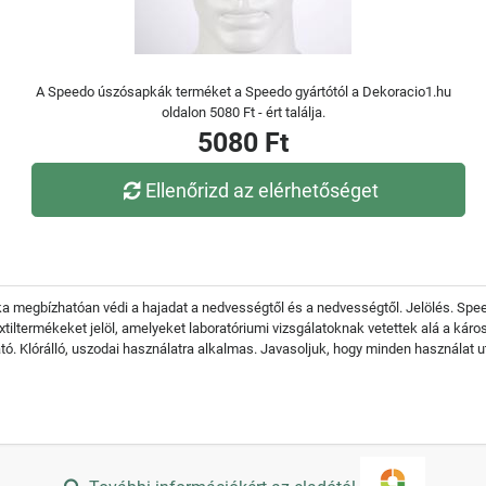
A Speedo úszósapkák terméket a Speedo gyártótól a Dekoracio1.hu
oldalon 5080 Ft - ért találja.
5080 Ft
Ellenőrizd az elérhetőséget
pka megbízhatóan védi a hajadat a nedvességtől és a nedvességtől. Jelölés. Spe
extiltermékeket jelöl, amelyeket laboratóriumi vizsgálatoknak vetettek alá a ká
. Klórálló, uszodai használatra alkalmas. Javasoljuk, hogy minden használat után