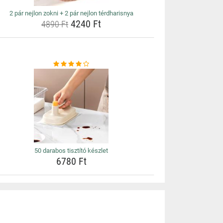
2 pár nejlon zokni + 2 pár nejlon térdharisnya
4240 Ft
4890 Ft
50 darabos tisztító készlet
6780 Ft