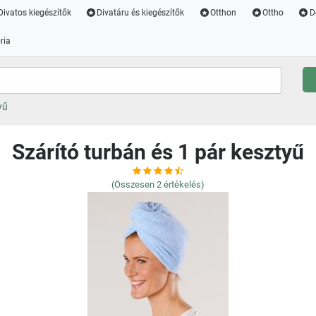
Divatos kiegészítők
Divatáru és kiegészítők
Otthon
Ottho
D
ria
yű
Szárító turbán és 1 pár kesztyű
(Összesen
2
értékelés)