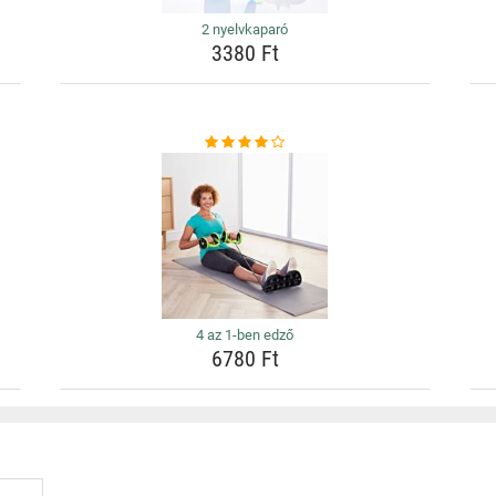
2 nyelvkaparó
3380 Ft
4 az 1-ben edző
6780 Ft