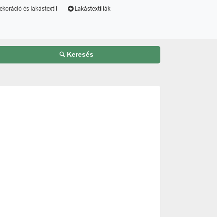
ekoráció és lakástextil
Lakástextíliák
Keresés