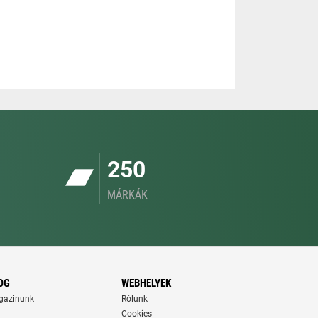
250
MÁRKÁK
OG
WEBHELYEK
gazinunk
Rólunk
Cookies