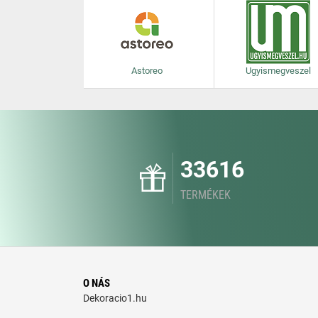
Astoreo
Ugyismegveszel
33616
TERMÉKEK
O NÁS
Dekoracio1.hu