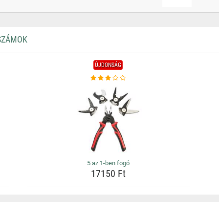
RSZÁMOK
ÚJDONSÁG
5 az 1-ben fogó
17150 Ft