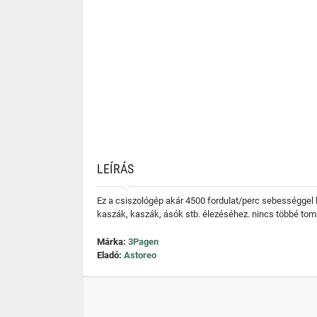
LEÍRÁS
Ez a csiszológép akár 4500 fordulat/perc sebességgel b
kaszák, kaszák, ásók stb. élezéséhez. nincs többé to
Márka:
3Pagen
Eladó:
Astoreo