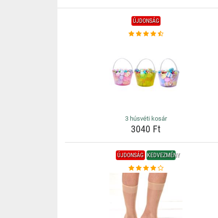
ÚJDONSÁG
3 húsvéti kosár
3040 Ft
ÚJDONSÁG
KEDVEZMÉNY