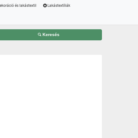
ekoráció és lakástextil
Lakástextíliák
Keresés