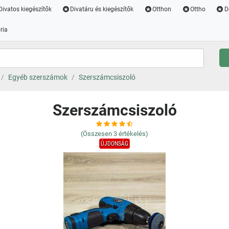
Divatos kiegészítők
Divatáru és kiegészítők
Otthon
Ottho
D
ria
Egyéb szerszámok
Szerszámcsiszoló
Szerszámcsiszoló
(Összesen
3
értékelés)
ÚJDONSÁG