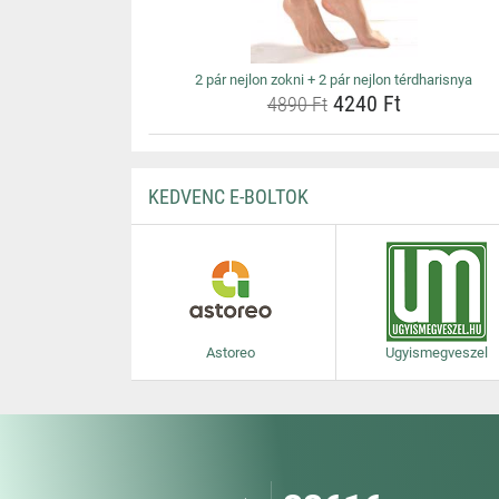
2 pár nejlon zokni + 2 pár nejlon térdharisnya
4240 Ft
4890 Ft
KEDVENC E-BOLTOK
Astoreo
Ugyismegveszel