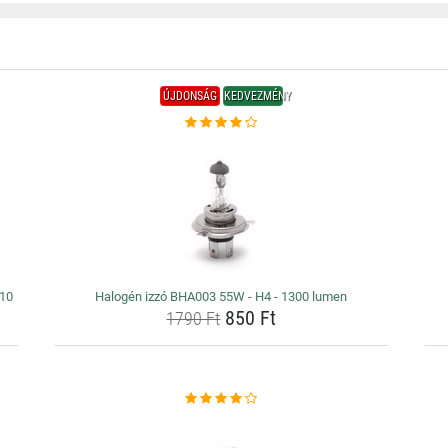
ÚJDONSÁG
KEDVEZMÉNY
010
Halogén izzó BHA003 55W - H4 - 1300 lumen
850 Ft
1790 Ft