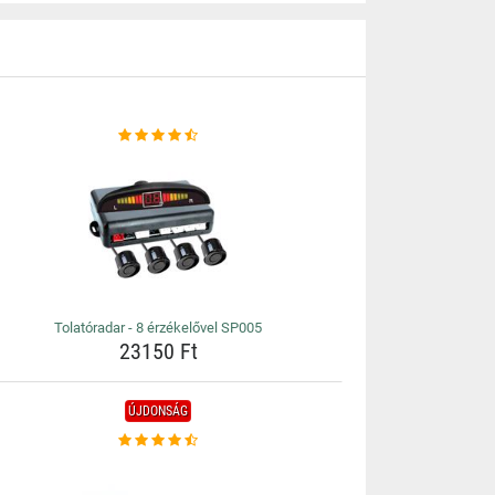
Tolatóradar - 8 érzékelővel SP005
23150 Ft
ÚJDONSÁG