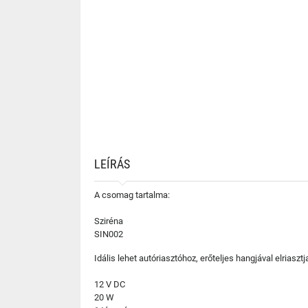
LEÍRÁS
A csomag tartalma:
Sziréna
SIN002
Idális lehet autóriasztóhoz, erőteljes hangjával elriaszt
12 V DC
20 W