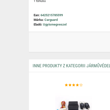
1 tónusú
Ean:
6425215785599
Márka:
Carguard
Eladó:
Ugyismegveszel
INNE PRODUKTY Z KATEGORII JÁRMŰVÉDE