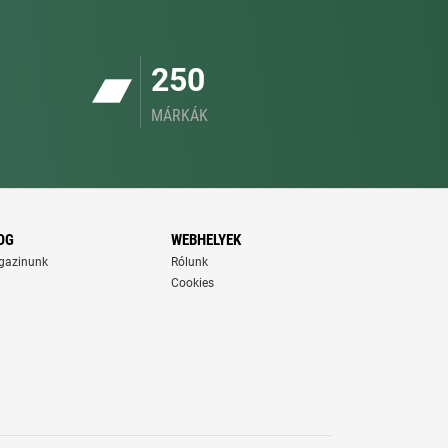
250
MÁRKÁK
OG
WEBHELYEK
gazinunk
Rólunk
Cookies