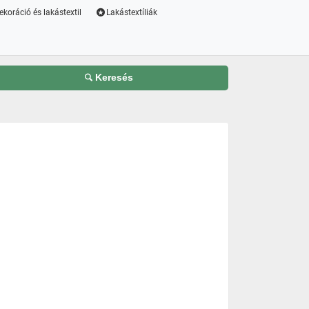
ekoráció és lakástextil
Lakástextíliák
Keresés