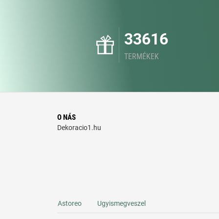
33616
TERMÉKEK
O NÁS
Dekoracio1.hu
Astoreo
Ugyismegveszel