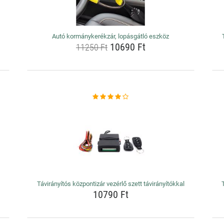
Autó kormánykerékzár, lopásgátló eszköz
10690 Ft
11250 Ft
Távirányítós központizár vezérlő szett távirányítókkal
10790 Ft