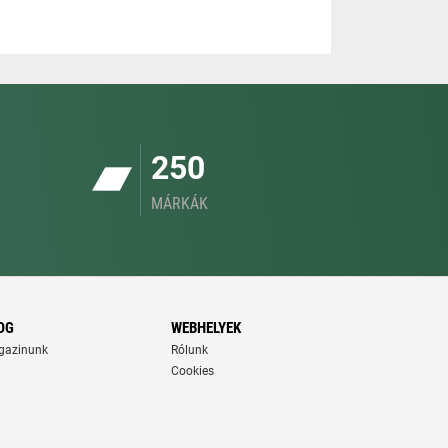
250
MÁRKÁK
OG
WEBHELYEK
gazinunk
Rólunk
Cookies