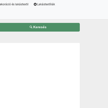
ekoráció és lakástextil
Lakástextíliák
Keresés