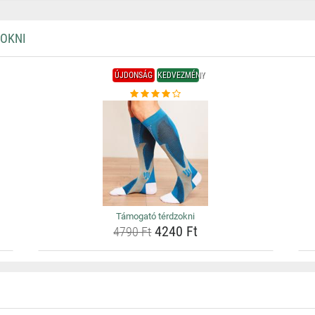
OKNI
ÚJDONSÁG
KEDVEZMÉNY
Támogató térdzokni
4240 Ft
4790 Ft