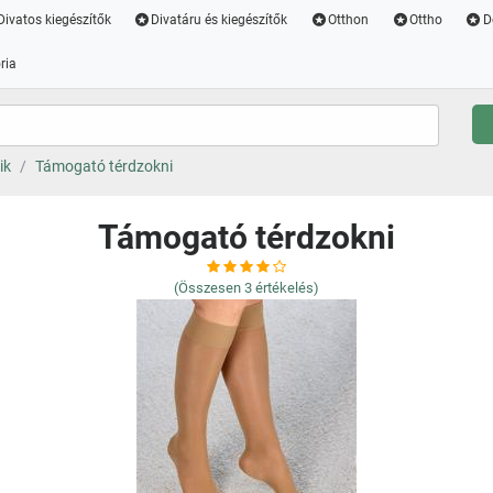
Divatos kiegészítők
Divatáru és kiegészítők
Otthon
Ottho
D
ria
ik
Támogató térdzokni
Támogató térdzokni
(Összesen
3
értékelés)