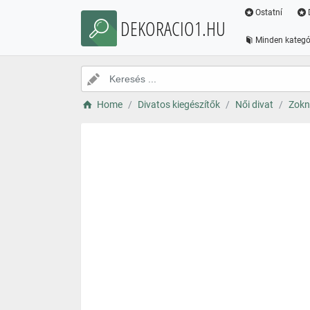
Ostatní
DEKORACIO1.HU
Minden kategó
Home
Divatos kiegészítők
Női divat
Zokn