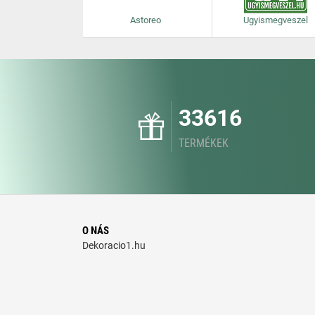
Astoreo
Ugyismegveszel
33616
TERMÉKEK
O NÁS
Dekoracio1.hu