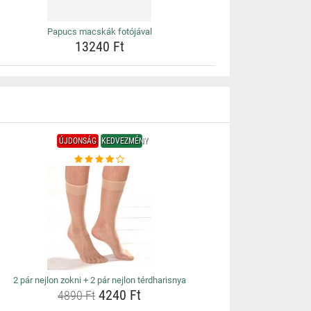
Papucs macskák fotójával
13240 Ft
ÚJDONSÁG
KEDVEZMÉNY
2 pár nejlon zokni + 2 pár nejlon térdharisnya
4240 Ft
4890 Ft