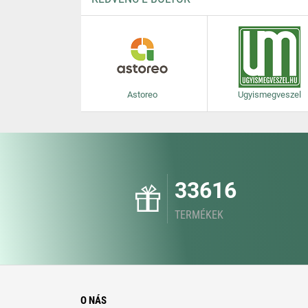
Astoreo
Ugyismegveszel
33616
TERMÉKEK
O NÁS