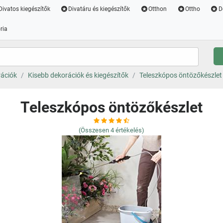
Divatos kiegészítők
Divatáru és kiegészítők
Otthon
Ottho
D
ria
rációk
Kisebb dekorációk és kiegészítők
Teleszkópos öntözőkészlet
Teleszkópos öntözőkészlet
(Összesen
4
értékelés)