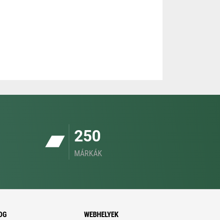
250
MÁRKÁK
OG
WEBHELYEK