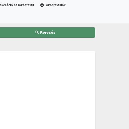
ekoráció és lakástextil
Lakástextíliák
Keresés