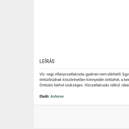
LEÍRÁS
Víz- vagy villanycsatlakozás gyakran nem elérhető. Egy
öntözőrúdnak köszönhetően könnyedén öntözhet, a beépí
Öntözés bárhol szükséges. Vízcsatlakozás nélkül. Ideá
Eladó:
Astoreo