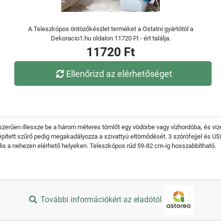
A Teleszkópos öntözőkészlet terméket a Ostatní gyártótól a
Dekoracio1.hu oldalon 11720 Ft - ért találja.
11720 Ft
Ellenőrizd az elérhetőséget
szerűen illessze be a három méteres tömlőt egy vödörbe vagy vízhordóba, és viz
tett szűrő pedig megakadályozza a szivattyú eltömődését. 3 szórófejjel és USB
lis a nehezen elérhető helyeken. Teleszkópos rúd 59-82 cm-ig hosszabbítható.
További információkért az eladótól