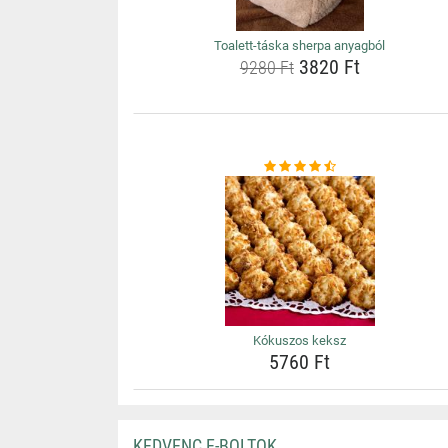
Toalett-táska sherpa anyagból
3820 Ft
9280 Ft
Kókuszos keksz
5760 Ft
KEDVENC E-BOLTOK