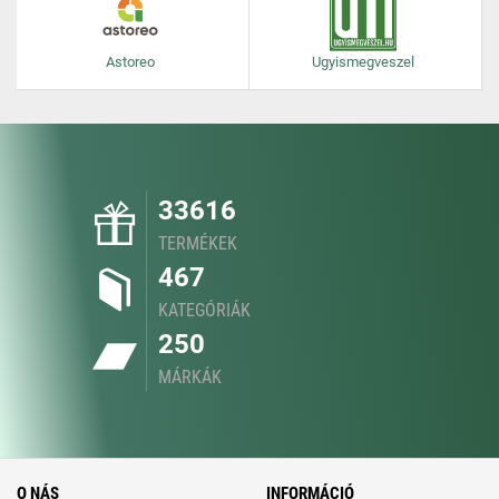
Astoreo
Ugyismegveszel
33616
TERMÉKEK
467
KATEGÓRIÁK
250
MÁRKÁK
O NÁS
INFORMÁCIÓ