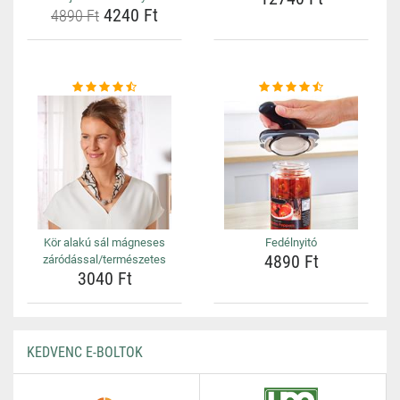
4240 Ft
4890 Ft
Kör alakú sál mágneses
Fedélnyitó
4890 Ft
záródással/természetes
3040 Ft
KEDVENC E-BOLTOK