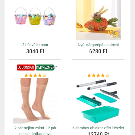
3 húsvéti kosár
Nyúl sárgarépás autóval
3040 Ft
6280 Ft
ÚJDONSÁG
KEDVEZMÉNY
2 pár nejlon zokni + 2 pár
6 darabos ablaktisztító készlet
12740 Ft
nejlon térdharisnya