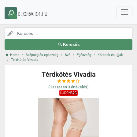
DEKORACIO1.HU
Keresés
Home
Szépség és egészség
Szé
Egészség
Kötések és ujjak
Térdkötés Vivadia
Térdkötés Vivadia
(Összesen
3
értékelés)
ÚJDONSÁG