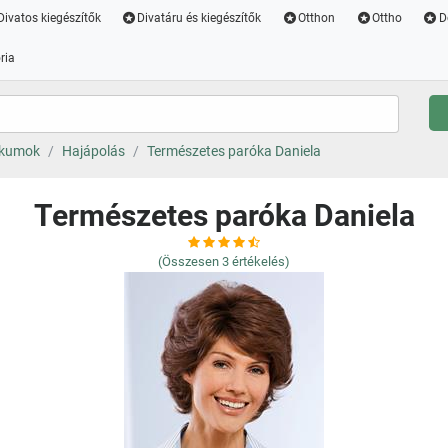
Divatos kiegészítők
Divatáru és kiegészítők
Otthon
Ottho
D
ria
ikumok
Hajápolás
Természetes paróka Daniela
Természetes paróka Daniela
(Összesen
3
értékelés)