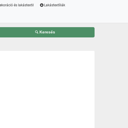
ekoráció és lakástextil
Lakástextíliák
Keresés