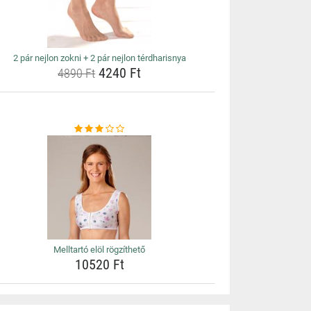
2 pár nejlon zokni + 2 pár nejlon térdharisnya
4240 Ft
4890 Ft
Melltartó elöl rögzíthető
10520 Ft