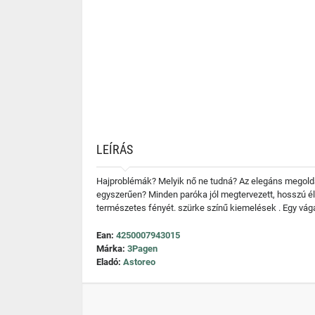
LEÍRÁS
Hajproblémák? Melyik nő ne tudná? Az elegáns megoldás
egyszerűen? Minden paróka jól megtervezett, hosszú él
természetes fényét. szürke színű kiemelések . Egy vág
Ean:
4250007943015
Márka:
3Pagen
Eladó:
Astoreo