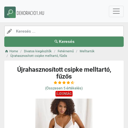
DEKORACIO1.HU
Keresés
Home
Divatos kiegészítők
Fehérnemű
Melltartók
Újrahasznosított csipke melltartó, fűzős
Újrahasznosított csipke melltartó,
fűzős
(Összesen
5
értékelés)
ÚJDONSÁG