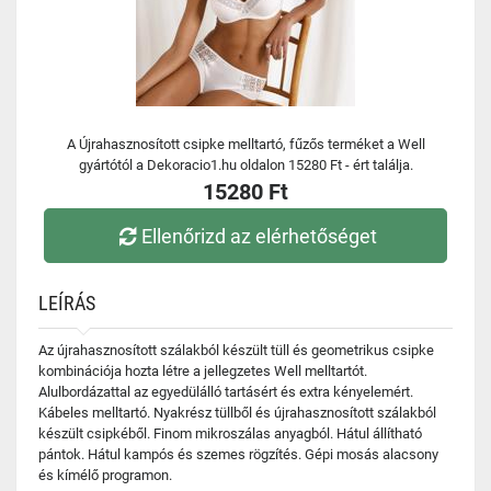
A Újrahasznosított csipke melltartó, fűzős terméket a Well
gyártótól a Dekoracio1.hu oldalon 15280 Ft - ért találja.
15280 Ft
Ellenőrizd az elérhetőséget
LEÍRÁS
Az újrahasznosított szálakból készült tüll és geometrikus csipke
kombinációja hozta létre a jellegzetes Well melltartót.
Alulbordázattal az egyedülálló tartásért és extra kényelemért.
Kábeles melltartó. Nyakrész tüllből és újrahasznosított szálakból
készült csipkéből. Finom mikroszálas anyagból. Hátul állítható
pántok. Hátul kampós és szemes rögzítés. Gépi mosás alacsony
és kímélő programon.