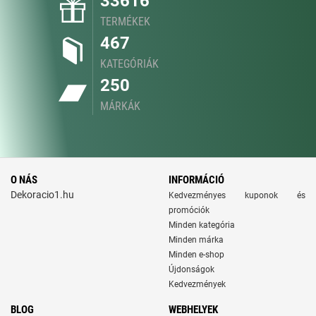
33616
TERMÉKEK
467
KATEGÓRIÁK
250
MÁRKÁK
O NÁS
INFORMÁCIÓ
Dekoracio1.hu
Kedvezményes kuponok és
promóciók
Minden kategória
Minden márka
Minden e-shop
Újdonságok
Kedvezmények
BLOG
WEBHELYEK