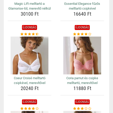
Magic Lift melltartó a
Essential Elegance fűzős
Glamorise-tól, merevítő nélkül
melltartó csipkével
30100 Ft
16640 Ft
ÚJDONSÁG
ÚJDONSÁG
Coeur Croisé melltartó
Coria pamut és csipke
csipkével, merevítővel
melltartó, merevítővel
20240 Ft
11880 Ft
ÚJDONSÁG
ÚJDONSÁG