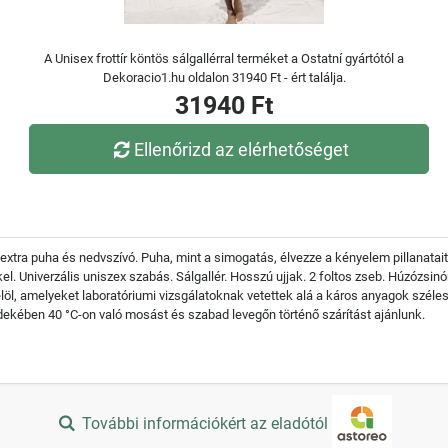
A Unisex frottír köntös sálgallérral terméket a Ostatní gyártótól a
Dekoracio1.hu oldalon 31940 Ft - ért találja.
31940 Ft
Ellenőrizd az elérhetőséget
, extra puha és nedvszívó. Puha, mint a simogatás, élvezze a kényelem pillanat
kel. Univerzális uniszex szabás. Sálgallér. Hosszú ujjak. 2 foltos zseb. Húzózs
elöl, amelyeket laboratóriumi vizsgálatoknak vetettek alá a káros anyagok széles
ekében 40 °C-on való mosást és szabad levegőn történő szárítást ajánlunk.
További információkért az eladótól