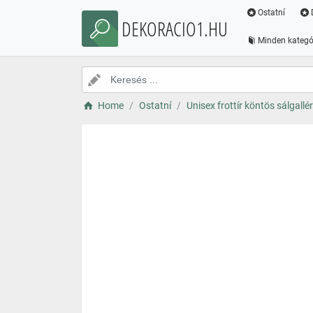
Ostatní
DEKORACIO1.HU
Minden kategó
Home
Ostatní
Unisex frottír köntös sálgallér