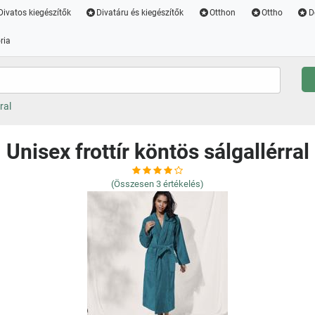
Divatos kiegészítők
Divatáru és kiegészítők
Otthon
Ottho
D
ria
ral
Unisex frottír köntös sálgallérral
(Összesen
3
értékelés)