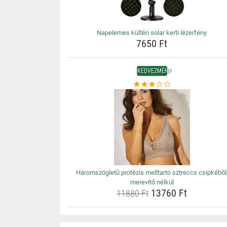
Napelemes kültéri solar kerti lézerfény
7650 Ft
KEDVEZMÉNY
Háromszögletű protézis melltartó sztreccs csipkéből
merevítő nélkül
13760 Ft
11880 Ft