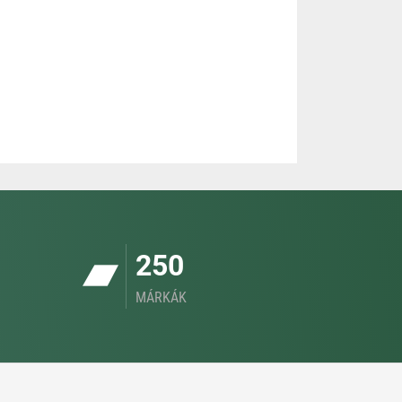
250
MÁRKÁK