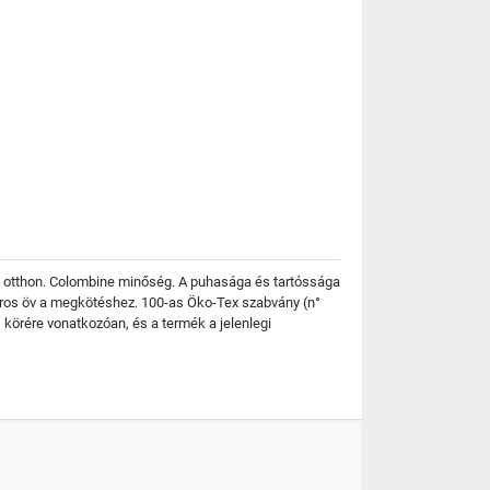
ait otthon. Colombine minőség. A puhasága és tartóssága
inóros öv a megkötéshez. 100-as Öko-Tex szabvány (n°
 körére vonatkozóan, és a termék a jelenlegi