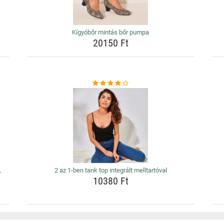
Kígyóbőr mintás bőr pumpa
20150 Ft
,
2 az 1-ben tank top integrált melltartóval
10380 Ft