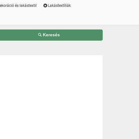
ekoráció és lakástextil
Lakástextíliák
Keresés