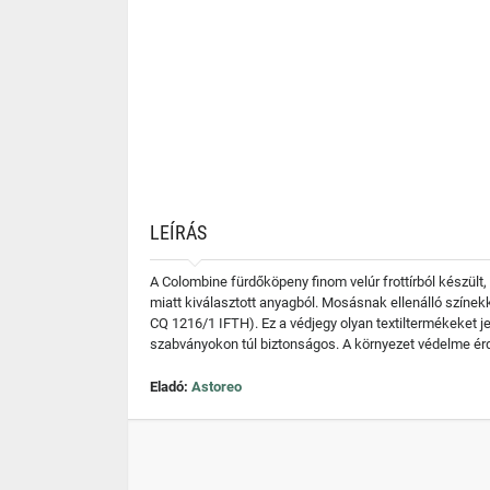
LEÍRÁS
A Colombine fürdőköpeny finom velúr frottírból készült
miatt kiválasztott anyagból. Mosásnak ellenálló színek
CQ 1216/1 IFTH). Ez a védjegy olyan textiltermékeket j
szabványokon túl biztonságos. A környezet védelme érd
Eladó:
Astoreo