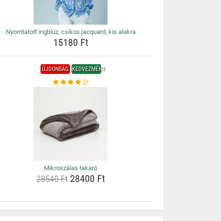
Nyomtatott ingblúz, csíkos jacquard, kis alakra
15180 Ft
ÚJDONSÁG
KEDVEZMÉNY
Mikroszálas takaró
28400 Ft
28540 Ft