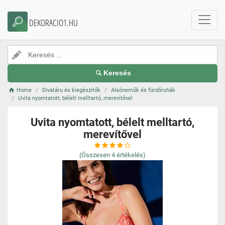
DEKORACIO1.HU
Keresés
Home
Divatáru és kiegészítők
Alsóneműk és fürdőruhák
Uvita nyomtatott, bélelt melltartó, merevítővel
Uvita nyomtatott, bélelt melltartó,
merevítővel
(Összesen
4
értékelés)