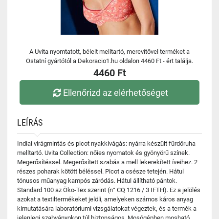
A Uvita nyomtatott, bélelt melltartó, merevítővel terméket a
Ostatní gyártótól a Dekoracio1.hu oldalon 4460 Ft - ért találja.
4460 Ft
Ellenőrizd az elérhetőséget
LEÍRÁS
Indiai virágmintás és picot nyakkivágás: nyárra készült fürdőruha
melltartó. Uvita Collection: nőies nyomatok és gyönyörű színek.
Megerősítéssel. Megerősített szabás a mell lekerekített íveihez. 2
részes poharak kötött béléssel. Picot a csésze tetején. Hátul
tónusos műanyag kampós záródás. Hátul állítható pántok.
Standard 100 az Öko-Tex szerint (n° CQ 1216 / 3 IFTH). Ez a jelölés
azokat a textiltermékeket jelöli, amelyeken számos káros anyag
kimutatására laboratóriumi vizsgálatokat végeztek, és a termék a
jelenlegi szabványokon túl biztonságos. Mosógépben mosható.