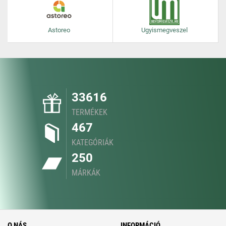
Astoreo
Ugyismegveszel
33616
TERMÉKEK
467
KATEGÓRIÁK
250
MÁRKÁK
O NÁS
INFORMÁCIÓ