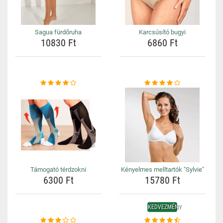
Sagua fürdőruha
Karcsúsító bugyi
10830 Ft
6860 Ft
Támogató térdzokni
Kényelmes melltartók "Sylvie"
6300 Ft
15780 Ft
KEDVEZMÉNY