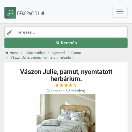
DEKORACIO1.HU
Keresés
Home
Lakástextíliák
Ágynemű
Pamut
Vászon Julie, pamut, nyomtatott herbárium.
Vászon Julie, pamut, nyomtatott
herbárium.
(Összesen
5
értékelés)