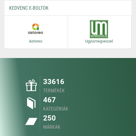
KEDVENC E-BOLTOK
Astoreo
Ugyismegveszel
33616
TERMÉKEK
467
KATEGÓRIÁK
250
MÁRKÁK