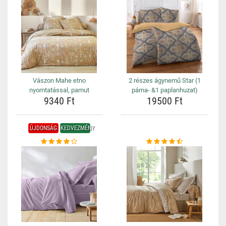
Vászon Mahe etno
2 részes ágynemű Star (1
nyomtatással, pamut
párna- &1 paplanhuzat)
9340 Ft
19500 Ft
ÚJDONSÁG
KEDVEZMÉNY