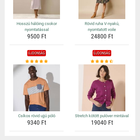
Hosszú hálóing csokor
Rövid ruha V-nyakú,
nyomtatással
nyomtatott voile
9500 Ft
24800 Ft
ÚJDONSÁG
ÚJDONSÁG
Csíkos rövid ujjú póló
Stretch kötött pulóver mintával
9340 Ft
19040 Ft