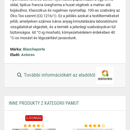
oldal, tipikus francia üvegforma a huzat végének a matrac alá
bújásához. Klasszikus és rugalmas nyomatlap. 100-as szabvány az
Öko-Tex szerint (CQ 1216/1). Ez a jelölés azokat a textiltermékeket
jelöli, amelyeken számos káros anyag kimutatására laboratóriumi
vizsgálatokat végeztek, és a termék a jelenlegi szabványokon túl
biztonságos. 60 °C-ig mosható, környezetvédelem érdekében 40
°C-os mosást és légszárítást javasolunk.
Márka:
Blancheporte
Eladó:
Astoreo
További információkért az eladótól
INNE PRODUKTY Z KATEGORII PAMUT
ÚJDONSÁG