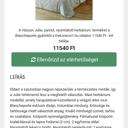
A Vászon Julie, pamut, nyomtatott herbárium. terméket a
Blancheporte gyártótól a Dekoracio1.hu oldalon 11540 Ft - ért
találja.
11540 Ft
Ellenőrizd az elérhetőséget
LEÍRÁS
Ebben a szezonban nagyon népszerűek a természetes minták, így
a Julie fehérnemű lesz a megfelelő választás. Maxi herbáriumi
modellel, amely hangulatával közvetlenül a virágzó rétre viszi.
Blancheporte exkluzív dizájn. Kolumbiai minőség. Erőssége és
tartóssága miatt választott anyag. Kiváló minőségű szövet, tartós
és szabályos. Központi nyomatgyűjtemény. Párnahuzat központi
kialakítással és lapos fodorral (3 cm): 2 egyforma oldal.
Nyomtatott tekercs borító. Nyomtatott paplanhuzat: 2 egyforma