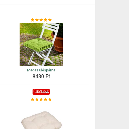
Magas üléspárna
8480 Ft
ÚJDONSÁG