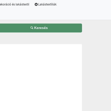
ekoráció és lakástextil
Lakástextíliák
Keresés