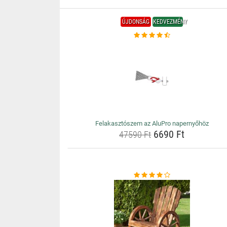
ÚJDONSÁG
KEDVEZMÉNY
Felakasztószem az AluPro napernyőhöz
6690 Ft
47590 Ft