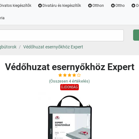
Divatos kiegészítők
Divatáru és kiegészítők
Otthon
Ottho
D
ria
ngbútorok
Védőhuzat esernyőkhöz Expert
Védőhuzat esernyőkhöz Expert
(Összesen
4
értékelés)
ÚJDONSÁG