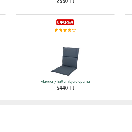
2650 Ft
ÚJDONSÁG
Alacsony háttámlájú ülőpárna
6440 Ft