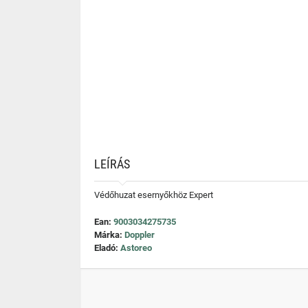
LEÍRÁS
Védőhuzat esernyőkhöz Expert
Ean:
9003034275735
Márka:
Doppler
Eladó:
Astoreo