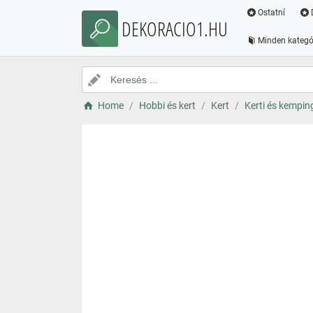
Ostatní
DEKORACIO1.HU
Minden kategó
Home
Hobbi és kert
Kert
Kerti és kempi