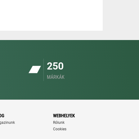
250
MÁRKÁK
OG
WEBHELYEK
gazinunk
Rólunk
Cookies