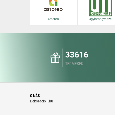
Astoreo
Ugyismegveszel
33616
TERMÉKEK
O NÁS
Dekoracio1.hu