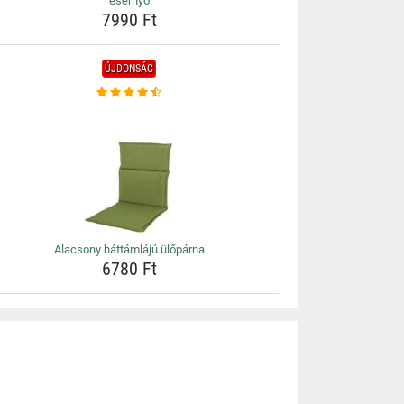
esernyő
7990 Ft
ÚJDONSÁG
Alacsony háttámlájú ülőpárna
6780 Ft