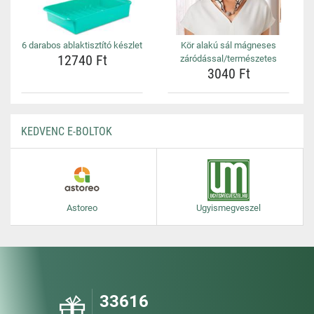
6 darabos ablaktisztító készlet
Kör alakú sál mágneses
12740 Ft
záródással/természetes
3040 Ft
KEDVENC E-BOLTOK
Astoreo
Ugyismegveszel
33616