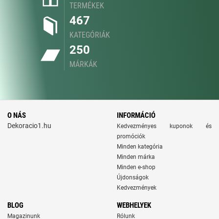
TERMÉKEK
467
KATEGÓRIÁK
250
MÁRKÁK
O NÁS
INFORMÁCIÓ
Dekoracio1.hu
Kedvezményes kuponok és
promóciók
Minden kategória
Minden márka
Minden e-shop
Újdonságok
Kedvezmények
BLOG
WEBHELYEK
Magazinunk
Rólunk