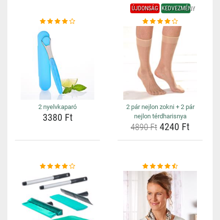
ÚJDONSÁG
KEDVEZMÉNY
2 nyelvkaparó
2 pár nejlon zokni + 2 pár
3380 Ft
nejlon térdharisnya
4240 Ft
4890 Ft