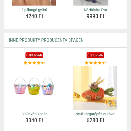
2 pillangó gyűrű
Kézitáska Eva
4240 Ft
9990 Ft
INNE PRODUKTY PRODUCENTA 3PAGEN
ÚJDONSÁG
ÚJDONSÁG
3 húsvéti kosár
Nyúl sárgarépás autóval
3040 Ft
6280 Ft