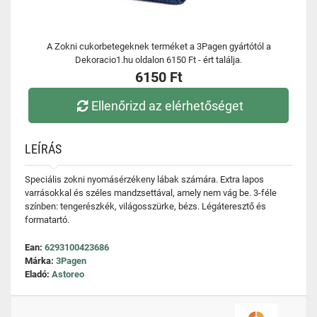
A Zokni cukorbetegeknek terméket a 3Pagen gyártótól a
Dekoracio1.hu oldalon 6150 Ft - ért találja.
6150 Ft
Ellenőrizd az elérhetőséget
LEÍRÁS
Speciális zokni nyomásérzékeny lábak számára. Extra lapos
varrásokkal és széles mandzsettával, amely nem vág be. 3-féle
színben: tengerészkék, világosszürke, bézs. Légáteresztő és
formatartó.
Ean:
6293100423686
Márka:
3Pagen
Eladó:
Astoreo