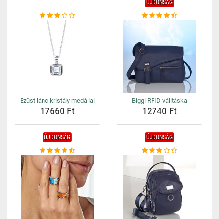
ÚJDONSÁG
Ezüst lánc kristály medállal
Biggi RFID válltáska
17660 Ft
12740 Ft
ÚJDONSÁG
ÚJDONSÁG