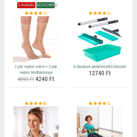
ÚJDONSÁG
KEDVEZMÉNY
2 pár nejlon zokni + 2 pár
6 darabos ablaktisztító készlet
12740 Ft
nejlon térdharisnya
4240 Ft
4890 Ft