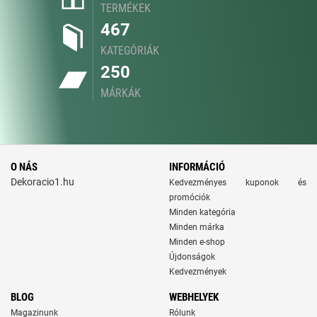
TERMÉKEK
467
KATEGÓRIÁK
250
MÁRKÁK
O NÁS
INFORMÁCIÓ
Dekoracio1.hu
Kedvezményes kuponok és
promóciók
Minden kategória
Minden márka
Minden e-shop
Újdonságok
Kedvezmények
BLOG
WEBHELYEK
Magazinunk
Rólunk