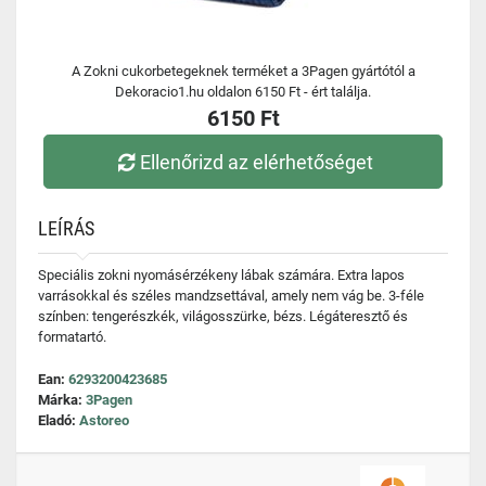
A Zokni cukorbetegeknek terméket a 3Pagen gyártótól a
Dekoracio1.hu oldalon 6150 Ft - ért találja.
6150 Ft
Ellenőrizd az elérhetőséget
LEÍRÁS
Speciális zokni nyomásérzékeny lábak számára. Extra lapos
varrásokkal és széles mandzsettával, amely nem vág be. 3-féle
színben: tengerészkék, világosszürke, bézs. Légáteresztő és
formatartó.
Ean:
6293200423685
Márka:
3Pagen
Eladó:
Astoreo