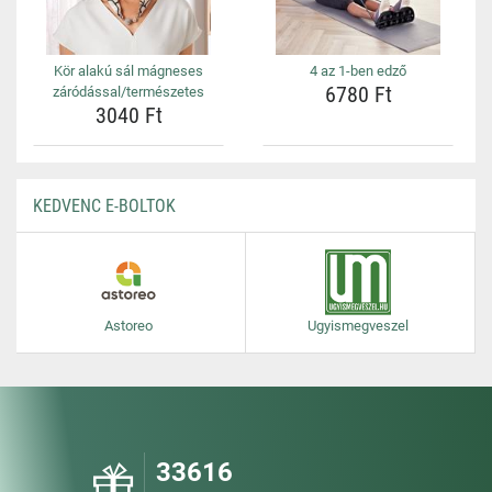
Kör alakú sál mágneses
4 az 1-ben edző
6780 Ft
záródással/természetes
3040 Ft
KEDVENC E-BOLTOK
Astoreo
Ugyismegveszel
33616